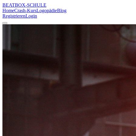
BEATBOX
-SCHULE
Home
Crash-Kurs
Logopädie
Blog
Registrieren
Login