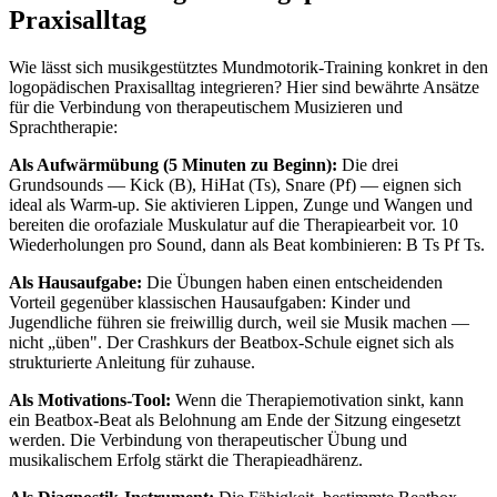
Praxisalltag
Wie lässt sich musikgestütztes Mundmotorik-Training konkret in den
logopädischen Praxisalltag integrieren? Hier sind bewährte Ansätze
für die Verbindung von therapeutischem Musizieren und
Sprachtherapie:
Als Aufwärmübung (5 Minuten zu Beginn):
Die drei
Grundsounds — Kick (B), HiHat (Ts), Snare (Pf) — eignen sich
ideal als Warm-up. Sie aktivieren Lippen, Zunge und Wangen und
bereiten die orofaziale Muskulatur auf die Therapiearbeit vor. 10
Wiederholungen pro Sound, dann als Beat kombinieren: B Ts Pf Ts.
Als Hausaufgabe:
Die Übungen haben einen entscheidenden
Vorteil gegenüber klassischen Hausaufgaben: Kinder und
Jugendliche führen sie freiwillig durch, weil sie Musik machen —
nicht „üben". Der Crashkurs der Beatbox-Schule eignet sich als
strukturierte Anleitung für zuhause.
Als Motivations-Tool:
Wenn die Therapiemotivation sinkt, kann
ein Beatbox-Beat als Belohnung am Ende der Sitzung eingesetzt
werden. Die Verbindung von therapeutischer Übung und
musikalischem Erfolg stärkt die Therapieadhärenz.