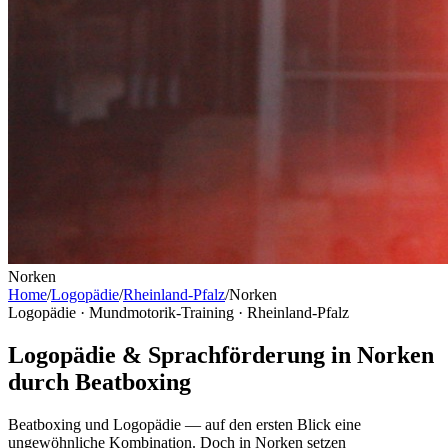
Norken
Home
/
Logopädie
/
Rheinland-Pfalz
/
Norken
Logopädie · Mundmotorik-Training ·
Rheinland-Pfalz
Logopädie & Sprachförderung in Norken
durch Beatboxing
Beatboxing und Logopädie — auf den ersten Blick eine
ungewöhnliche Kombination. Doch in Norken setzen