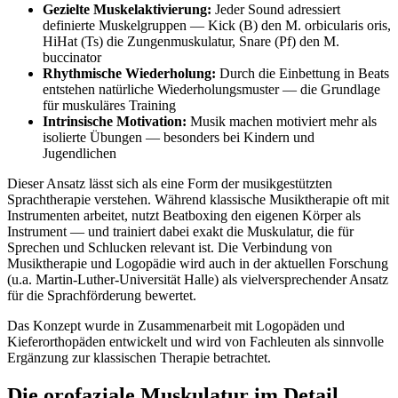
Gezielte Muskelaktivierung:
Jeder Sound adressiert
definierte Muskelgruppen — Kick (B) den M. orbicularis oris,
HiHat (Ts) die Zungenmuskulatur, Snare (Pf) den M.
buccinator
Rhythmische Wiederholung:
Durch die Einbettung in Beats
entstehen natürliche Wiederholungsmuster — die Grundlage
für muskuläres Training
Intrinsische Motivation:
Musik machen motiviert mehr als
isolierte Übungen — besonders bei Kindern und
Jugendlichen
Dieser Ansatz lässt sich als eine Form der musikgestützten
Sprachtherapie verstehen. Während klassische Musiktherapie oft mit
Instrumenten arbeitet, nutzt Beatboxing den eigenen Körper als
Instrument — und trainiert dabei exakt die Muskulatur, die für
Sprechen und Schlucken relevant ist. Die Verbindung von
Musiktherapie und Logopädie wird auch in der aktuellen Forschung
(u.a. Martin-Luther-Universität Halle) als vielversprechender Ansatz
für die Sprachförderung bewertet.
Das Konzept wurde in Zusammenarbeit mit Logopäden und
Kieferorthopäden entwickelt und wird von Fachleuten als sinnvolle
Ergänzung zur klassischen Therapie betrachtet.
Die orofaziale Muskulatur im Detail