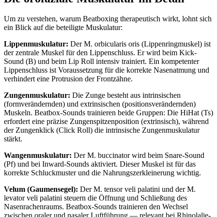
Um zu verstehen, warum Beatboxing therapeutisch wirkt, lohnt sich
ein Blick auf die beteiligte Muskulatur:
Lippenmuskulatur:
Der M. orbicularis oris (Lippenringmuskel) ist
der zentrale Muskel für den Lippenschluss. Er wird beim Kick-
Sound (B) und beim Lip Roll intensiv trainiert. Ein kompetenter
Lippenschluss ist Voraussetzung für die korrekte Nasenatmung und
verhindert eine Protrusion der Frontzähne.
Zungenmuskulatur:
Die Zunge besteht aus intrinsischen
(formverändernden) und extrinsischen (positionsverändernden)
Muskeln. Beatbox-Sounds trainieren beide Gruppen: Die HiHat (Ts)
erfordert eine präzise Zungenspitzenposition (extrinsisch), während
der Zungenklick (Click Roll) die intrinsische Zungenmuskulatur
stärkt.
Wangenmuskulatur:
Der M. buccinator wird beim Snare-Sound
(Pf) und bei Inward-Sounds aktiviert. Dieser Muskel ist für das
korrekte Schluckmuster und die Nahrungszerkleinerung wichtig.
Velum (Gaumensegel):
Der M. tensor veli palatini und der M.
levator veli palatini steuern die Öffnung und Schließung des
Nasenrachenraums. Beatbox-Sounds trainieren den Wechsel
zwischen oraler und nasaler Luftführung — relevant bei Rhinolalie-