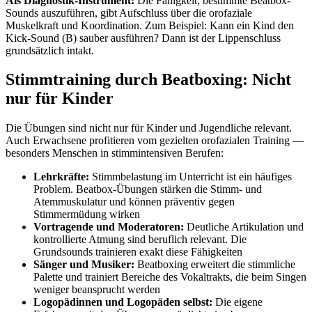
Als Diagnostik-Instrument:
Die Fähigkeit, bestimmte Beatbox-
Sounds auszuführen, gibt Aufschluss über die orofaziale
Muskelkraft und Koordination. Zum Beispiel: Kann ein Kind den
Kick-Sound (B) sauber ausführen? Dann ist der Lippenschluss
grundsätzlich intakt.
Stimmtraining durch Beatboxing: Nicht
nur für Kinder
Die Übungen sind nicht nur für Kinder und Jugendliche relevant.
Auch Erwachsene profitieren vom gezielten orofazialen Training —
besonders Menschen in stimmintensiven Berufen:
Lehrkräfte:
Stimmbelastung im Unterricht ist ein häufiges
Problem. Beatbox-Übungen stärken die Stimm- und
Atemmuskulatur und können präventiv gegen
Stimmermüdung wirken
Vortragende und Moderatoren:
Deutliche Artikulation und
kontrollierte Atmung sind beruflich relevant. Die
Grundsounds trainieren exakt diese Fähigkeiten
Sänger und Musiker:
Beatboxing erweitert die stimmliche
Palette und trainiert Bereiche des Vokaltrakts, die beim Singen
weniger beansprucht werden
Logopädinnen und Logopäden selbst:
Die eigene