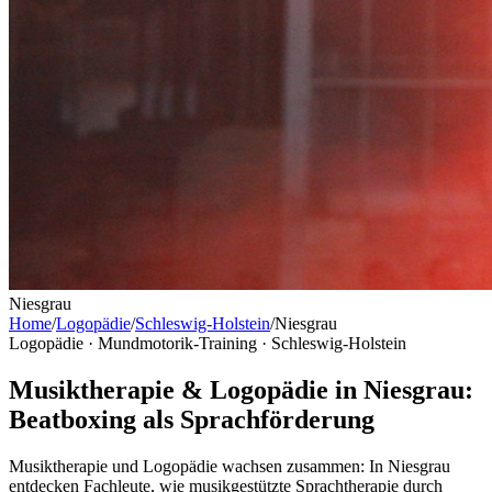
Niesgrau
Home
/
Logopädie
/
Schleswig-Holstein
/
Niesgrau
Logopädie · Mundmotorik-Training ·
Schleswig-Holstein
Musiktherapie & Logopädie in Niesgrau:
Beatboxing als Sprachförderung
Musiktherapie und Logopädie wachsen zusammen: In Niesgrau
entdecken Fachleute, wie musikgestützte Sprachtherapie durch