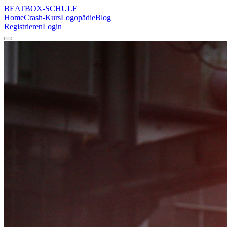
BEATBOX
-SCHULE
Home
Crash-Kurs
Logopädie
Blog
Registrieren
Login