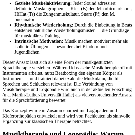
Gezielte Muskelaktivierung:
Jeder Sound adressiert
definierte Muskelgruppen — Kick (B) den M. orbicularis oris,
HiHat (Ts) die Zungenmuskulatur, Snare (Pf) den M.
buccinator
Rhythmische Wiederholung:
Durch die Einbettung in Beats
entstehen natürliche Wiederholungsmuster — die Grundlage
für muskuläres Training
Intrinsische Motivation:
Musik machen motiviert mehr als
isolierte Übungen — besonders bei Kindern und
Jugendlichen
Dieser Ansatz lässt sich als eine Form der musikgestützten
Sprachtherapie verstehen. Während klassische Musiktherapie oft mit
Instrumenten arbeitet, nutzt Beatboxing den eigenen Körper als
Instrument — und trainiert dabei exakt die Muskulatur, die für
Sprechen und Schlucken relevant ist. Die Verbindung von
Musiktherapie und Logopädie wird auch in der aktuellen Forschung
(u.a. Martin-Luther-Universität Halle) als vielversprechender Ansatz
für die Sprachförderung bewertet.
Das Konzept wurde in Zusammenarbeit mit Logopäden und
Kieferorthopäden entwickelt und wird von Fachleuten als sinnvolle
Ergänzung zur klassischen Therapie betrachtet.
Musiktherapie und Logopädie: Warum