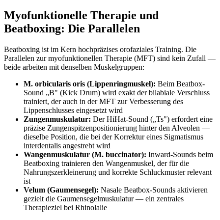
Myofunktionelle Therapie und
Beatboxing: Die Parallelen
Beatboxing ist im Kern hochpräzises orofaziales Training. Die
Parallelen zur myofunktionellen Therapie (MFT) sind kein Zufall —
beide arbeiten mit denselben Muskelgruppen:
M. orbicularis oris (Lippenringmuskel):
Beim Beatbox-
Sound „B" (Kick Drum) wird exakt der bilabiale Verschluss
trainiert, der auch in der MFT zur Verbesserung des
Lippenschlusses eingesetzt wird
Zungenmuskulatur:
Der HiHat-Sound („Ts") erfordert eine
präzise Zungenspitzenpositionierung hinter den Alveolen —
dieselbe Position, die bei der Korrektur eines Sigmatismus
interdentalis angestrebt wird
Wangenmuskulatur (M. buccinator):
Inward-Sounds beim
Beatboxing trainieren den Wangenmuskel, der für die
Nahrungszerkleinerung und korrekte Schluckmuster relevant
ist
Velum (Gaumensegel):
Nasale Beatbox-Sounds aktivieren
gezielt die Gaumensegelmuskulatur — ein zentrales
Therapieziel bei Rhinolalie