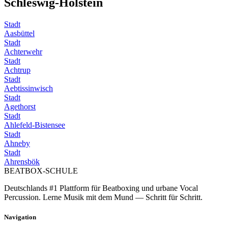
Schleswig-Holstein
Stadt
Aasbüttel
Stadt
Achterwehr
Stadt
Achtrup
Stadt
Aebtissinwisch
Stadt
Agethorst
Stadt
Ahlefeld-Bistensee
Stadt
Ahneby
Stadt
Ahrensbök
BEATBOX
-SCHULE
Deutschlands #1 Plattform für Beatboxing und urbane Vocal
Percussion. Lerne Musik mit dem Mund — Schritt für Schritt.
Navigation