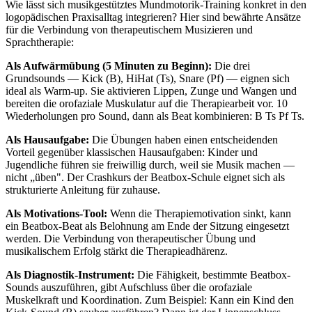
Wie lässt sich musikgestütztes Mundmotorik-Training konkret in den
logopädischen Praxisalltag integrieren? Hier sind bewährte Ansätze
für die Verbindung von therapeutischem Musizieren und
Sprachtherapie:
Als Aufwärmübung (5 Minuten zu Beginn):
Die drei
Grundsounds — Kick (B), HiHat (Ts), Snare (Pf) — eignen sich
ideal als Warm-up. Sie aktivieren Lippen, Zunge und Wangen und
bereiten die orofaziale Muskulatur auf die Therapiearbeit vor. 10
Wiederholungen pro Sound, dann als Beat kombinieren: B Ts Pf Ts.
Als Hausaufgabe:
Die Übungen haben einen entscheidenden
Vorteil gegenüber klassischen Hausaufgaben: Kinder und
Jugendliche führen sie freiwillig durch, weil sie Musik machen —
nicht „üben". Der Crashkurs der Beatbox-Schule eignet sich als
strukturierte Anleitung für zuhause.
Als Motivations-Tool:
Wenn die Therapiemotivation sinkt, kann
ein Beatbox-Beat als Belohnung am Ende der Sitzung eingesetzt
werden. Die Verbindung von therapeutischer Übung und
musikalischem Erfolg stärkt die Therapieadhärenz.
Als Diagnostik-Instrument:
Die Fähigkeit, bestimmte Beatbox-
Sounds auszuführen, gibt Aufschluss über die orofaziale
Muskelkraft und Koordination. Zum Beispiel: Kann ein Kind den