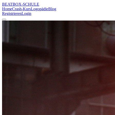
BEATBOX
-SCHULE
Home
Crash-Kurs
Logopädie
Blog
Registrieren
Login