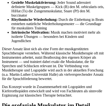
Gezielte Muskelaktivierung:
Jeder Sound adressiert
definierte Muskelgruppen — Kick (B) den M. orbicularis oris,
HiHat (Ts) die Zungenmuskulatur, Snare (Pf) den M.
buccinator
Rhythmische Wiederholung:
Durch die Einbettung in Beats
entstehen natürliche Wiederholungsmuster — die Grundlage
für muskuläres Training
Intrinsische Motivation:
Musik machen motiviert mehr als
isolierte Übungen — besonders bei Kindern und
Jugendlichen
Dieser Ansatz lässt sich als eine Form der musikgestützten
Sprachtherapie verstehen. Während klassische Musiktherapie oft mit
Instrumenten arbeitet, nutzt Beatboxing den eigenen Körper als
Instrument — und trainiert dabei exakt die Muskulatur, die für
Sprechen und Schlucken relevant ist. Die Verbindung von
Musiktherapie und Logopädie wird auch in der aktuellen Forschung
(u.a. Martin-Luther-Universität Halle) als vielversprechender Ansatz
für die Sprachförderung bewertet.
Das Konzept wurde in Zusammenarbeit mit Logopäden und
Kieferorthopäden entwickelt und wird von Fachleuten als sinnvolle
Ergänzung zur klassischen Therapie betrachtet.
Die orofaziale Muskulatur im Detail