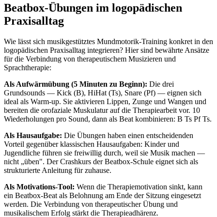
Beatbox-Übungen im logopädischen
Praxisalltag
Wie lässt sich musikgestütztes Mundmotorik-Training konkret in den
logopädischen Praxisalltag integrieren? Hier sind bewährte Ansätze
für die Verbindung von therapeutischem Musizieren und
Sprachtherapie:
Als Aufwärmübung (5 Minuten zu Beginn):
Die drei
Grundsounds — Kick (B), HiHat (Ts), Snare (Pf) — eignen sich
ideal als Warm-up. Sie aktivieren Lippen, Zunge und Wangen und
bereiten die orofaziale Muskulatur auf die Therapiearbeit vor. 10
Wiederholungen pro Sound, dann als Beat kombinieren: B Ts Pf Ts.
Als Hausaufgabe:
Die Übungen haben einen entscheidenden
Vorteil gegenüber klassischen Hausaufgaben: Kinder und
Jugendliche führen sie freiwillig durch, weil sie Musik machen —
nicht „üben". Der Crashkurs der Beatbox-Schule eignet sich als
strukturierte Anleitung für zuhause.
Als Motivations-Tool:
Wenn die Therapiemotivation sinkt, kann
ein Beatbox-Beat als Belohnung am Ende der Sitzung eingesetzt
werden. Die Verbindung von therapeutischer Übung und
musikalischem Erfolg stärkt die Therapieadhärenz.