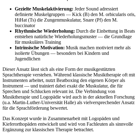
Gezielte Muskelaktivierung:
Jeder Sound adressiert
definierte Muskelgruppen — Kick (B) den M. orbicularis oris,
HiHat (Ts) die Zungenmuskulatur, Snare (Pf) den M.
buccinator
Rhythmische Wiederholung:
Durch die Einbettung in Beats
entstehen natürliche Wiederholungsmuster — die Grundlage
für muskuläres Training
Intrinsische Motivation:
Musik machen motiviert mehr als
isolierte Übungen — besonders bei Kindern und
Jugendlichen
Dieser Ansatz lässt sich als eine Form der musikgestützten
Sprachtherapie verstehen. Während klassische Musiktherapie oft mit
Instrumenten arbeitet, nutzt Beatboxing den eigenen Körper als
Instrument — und trainiert dabei exakt die Muskulatur, die für
Sprechen und Schlucken relevant ist. Die Verbindung von
Musiktherapie und Logopädie wird auch in der aktuellen Forschung
(u.a. Martin-Luther-Universität Halle) als vielversprechender Ansatz
für die Sprachförderung bewertet.
Das Konzept wurde in Zusammenarbeit mit Logopäden und
Kieferorthopäden entwickelt und wird von Fachleuten als sinnvolle
Ergänzung zur klassischen Therapie betrachtet.