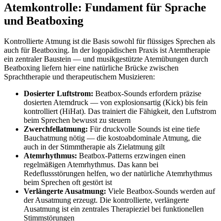
Atemkontrolle: Fundament für Sprache
und Beatboxing
Kontrollierte Atmung ist die Basis sowohl für flüssiges Sprechen als
auch für Beatboxing. In der logopädischen Praxis ist Atemtherapie
ein zentraler Baustein — und musikgestützte Atemübungen durch
Beatboxing liefern hier eine natürliche Brücke zwischen
Sprachtherapie und therapeutischem Musizieren:
Dosierter Luftstrom:
Beatbox-Sounds erfordern präzise
dosierten Atemdruck — von explosionsartig (Kick) bis fein
kontrolliert (HiHat). Das trainiert die Fähigkeit, den Luftstrom
beim Sprechen bewusst zu steuern
Zwerchfellatmung:
Für druckvolle Sounds ist eine tiefe
Bauchatmung nötig — die kostoabdominale Atmung, die
auch in der Stimmtherapie als Zielatmung gilt
Atemrhythmus:
Beatbox-Patterns erzwingen einen
regelmäßigen Atemrhythmus. Das kann bei
Redeflussstörungen helfen, wo der natürliche Atemrhythmus
beim Sprechen oft gestört ist
Verlängerte Ausatmung:
Viele Beatbox-Sounds werden auf
der Ausatmung erzeugt. Die kontrollierte, verlängerte
Ausatmung ist ein zentrales Therapieziel bei funktionellen
Stimmstörungen