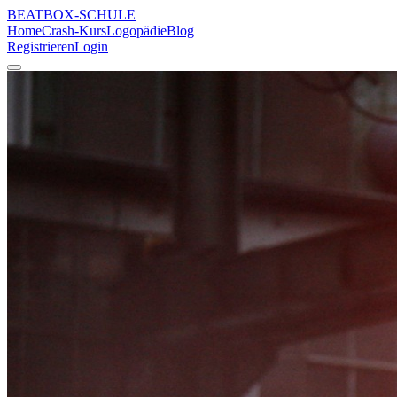
BEATBOX
-SCHULE
Home
Crash-Kurs
Logopädie
Blog
Registrieren
Login