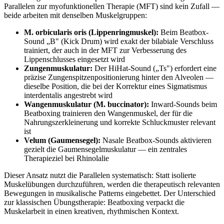
Parallelen zur myofunktionellen Therapie (MFT) sind kein Zufall —
beide arbeiten mit denselben Muskelgruppen:
M. orbicularis oris (Lippenringmuskel):
Beim Beatbox-
Sound „B" (Kick Drum) wird exakt der bilabiale Verschluss
trainiert, der auch in der MFT zur Verbesserung des
Lippenschlusses eingesetzt wird
Zungenmuskulatur:
Der HiHat-Sound („Ts") erfordert eine
präzise Zungenspitzenpositionierung hinter den Alveolen —
dieselbe Position, die bei der Korrektur eines Sigmatismus
interdentalis angestrebt wird
Wangenmuskulatur (M. buccinator):
Inward-Sounds beim
Beatboxing trainieren den Wangenmuskel, der für die
Nahrungszerkleinerung und korrekte Schluckmuster relevant
ist
Velum (Gaumensegel):
Nasale Beatbox-Sounds aktivieren
gezielt die Gaumensegelmuskulatur — ein zentrales
Therapieziel bei Rhinolalie
Dieser Ansatz nutzt die Parallelen systematisch: Statt isolierte
Muskelübungen durchzuführen, werden die therapeutisch relevanten
Bewegungen in musikalische Patterns eingebettet. Der Unterschied
zur klassischen Übungstherapie: Beatboxing verpackt die
Muskelarbeit in einen kreativen, rhythmischen Kontext.