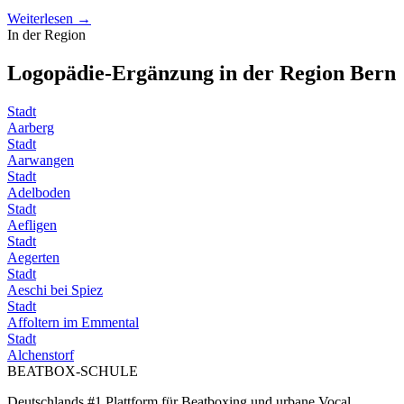
Weiterlesen →
In der Region
Logopädie-Ergänzung in der Region
Bern
Stadt
Aarberg
Stadt
Aarwangen
Stadt
Adelboden
Stadt
Aefligen
Stadt
Aegerten
Stadt
Aeschi bei Spiez
Stadt
Affoltern im Emmental
Stadt
Alchenstorf
BEATBOX
-SCHULE
Deutschlands #1 Plattform für Beatboxing und urbane Vocal