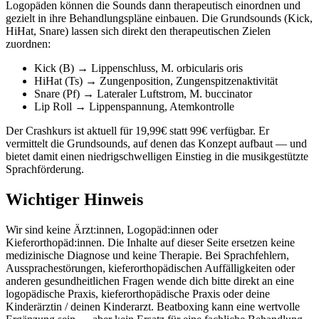
Logopäden können die Sounds dann therapeutisch einordnen und
gezielt in ihre Behandlungspläne einbauen. Die Grundsounds (Kick,
HiHat, Snare) lassen sich direkt den therapeutischen Zielen
zuordnen:
Kick (B) → Lippenschluss, M. orbicularis oris
HiHat (Ts) → Zungenposition, Zungenspitzenaktivität
Snare (Pf) → Lateraler Luftstrom, M. buccinator
Lip Roll → Lippenspannung, Atemkontrolle
Der Crashkurs ist aktuell für 19,99€ statt 99€ verfügbar. Er
vermittelt die Grundsounds, auf denen das Konzept aufbaut — und
bietet damit einen niedrigschwelligen Einstieg in die musikgestützte
Sprachförderung.
Wichtiger Hinweis
Wir sind keine Ärzt:innen, Logopäd:innen oder
Kieferorthopäd:innen. Die Inhalte auf dieser Seite ersetzen keine
medizinische Diagnose und keine Therapie. Bei Sprachfehlern,
Aussprachestörungen, kieferorthopädischen Auffälligkeiten oder
anderen gesundheitlichen Fragen wende dich bitte direkt an eine
logopädische Praxis, kieferorthopädische Praxis oder deine
Kinderärztin / deinen Kinderarzt. Beatboxing kann eine wertvolle