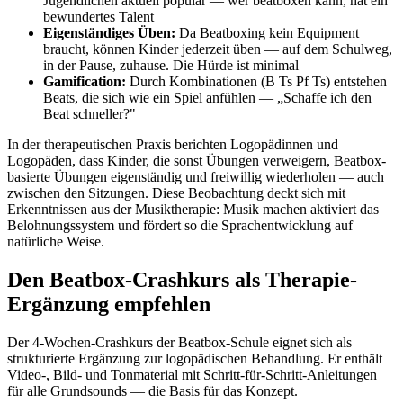
Jugendlichen aktuell populär — wer beatboxen kann, hat ein
bewundertes Talent
Eigenständiges Üben:
Da Beatboxing kein Equipment
braucht, können Kinder jederzeit üben — auf dem Schulweg,
in der Pause, zuhause. Die Hürde ist minimal
Gamification:
Durch Kombinationen (B Ts Pf Ts) entstehen
Beats, die sich wie ein Spiel anfühlen — „Schaffe ich den
Beat schneller?"
In der therapeutischen Praxis berichten Logopädinnen und
Logopäden, dass Kinder, die sonst Übungen verweigern, Beatbox-
basierte Übungen eigenständig und freiwillig wiederholen — auch
zwischen den Sitzungen. Diese Beobachtung deckt sich mit
Erkenntnissen aus der Musiktherapie: Musik machen aktiviert das
Belohnungssystem und fördert so die Sprachentwicklung auf
natürliche Weise.
Den Beatbox-Crashkurs als Therapie-
Ergänzung empfehlen
Der 4-Wochen-Crashkurs der Beatbox-Schule eignet sich als
strukturierte Ergänzung zur logopädischen Behandlung. Er enthält
Video-, Bild- und Tonmaterial mit Schritt-für-Schritt-Anleitungen
für alle Grundsounds — die Basis für das Konzept.