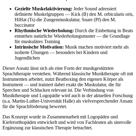
Gezielte Muskelaktivierung:
Jeder Sound adressiert
definierte Muskelgruppen — Kick (B) den M. orbicularis oris,
HiHat (Ts) die Zungenmuskulatur, Snare (Pf) den M.
buccinator
Rhythmische Wiederholung:
Durch die Einbettung in Beats
entstehen natürliche Wiederholungsmuster — die Grundlage
für muskuläres Training
Intrinsische Motivation:
Musik machen motiviert mehr als
isolierte Übungen — besonders bei Kindern und
Jugendlichen
Dieser Ansatz lässt sich als eine Form der musikgestützten
Sprachtherapie verstehen. Während klassische Musiktherapie oft mit
Instrumenten arbeitet, nutzt Beatboxing den eigenen Körper als
Instrument — und trainiert dabei exakt die Muskulatur, die für
Sprechen und Schlucken relevant ist. Die Verbindung von
Musiktherapie und Logopädie wird auch in der aktuellen Forschung
(u.a. Martin-Luther-Universität Halle) als vielversprechender Ansatz
für die Sprachförderung bewertet.
Das Konzept wurde in Zusammenarbeit mit Logopäden und
Kieferorthopäden entwickelt und wird von Fachleuten als sinnvolle
Ergänzung zur klassischen Therapie betrachtet.