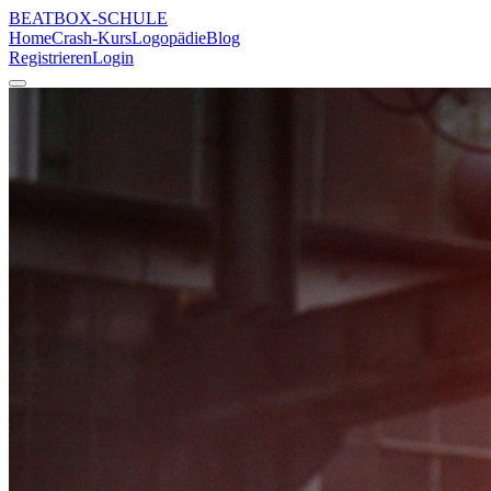
BEATBOX
-SCHULE
Home
Crash-Kurs
Logopädie
Blog
Registrieren
Login