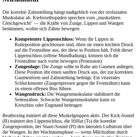
Die korrekte Zahnstellung hängt maßgeblich von der orofazialen
Muskulatur ab. Kieferorthopäden sprechen vom „muskulären
Gleichgewicht" — die Kräfte von Zunge, Lippen und Wangen
bestimmen, wohin sich Zähne bewegen:
Kompetenter Lippenschluss:
Wenn die Lippen in
Ruheposition geschlossen sind, üben sie einen leichten Druck
auf die Frontzähne aus, der diese in Position hält. Fehlt dieser
Lippenschluss (offene Mundhaltung), können sich die
Frontzähne nach vorne bewegen (Protrusion)
Zungenlage:
Die Zunge sollte in Ruhe am Gaumen anliegen.
Diese Position übt einen sanften Druck aus, der zur korrekten
Gaumenform und Zahnstellung beiträgt. Ein viszerales
Schluckmuster (Zungenpressen gegen die Frontzähne) kann
zu einem offenen Biss führen
Wangendruck:
Die Wangenmuskulatur stabilisiert die
Seitenzähne. Schwache Wangenmuskulatur kann zu
Kreuzbiss oder Engstand beitragen
Beatboxing trainiert all diese Muskelgruppen aktiv. Der Kick-Sound
(B) trainiert den Lippenschluss, die HiHat (Ts) die korrekte
Zungenposition, der Snare-Sound (Pf) den lateralen Luftstrom über
die Wangen. In der Wachstumsphase — wenn Milchzähne durch