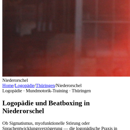
Niederorschel
Home
/
Logopädie
/
Thüringen
/
Niederorschel
Logopädie · Mundmotorik-Training ·
Thüringen
Logopädie und Beatboxing in
Niederorschel
Ob Sigmatismus, myofunktionelle Störung oder
Sprachentwicklungsverzögerung — die logopädische Praxis in