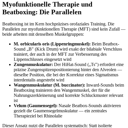
Myofunktionelle Therapie und
Beatboxing: Die Parallelen
Beatboxing ist im Kern hochpräzises orofaziales Training. Die
Parallelen zur myofunktionellen Therapie (MFT) sind kein Zufall —
beide arbeiten mit denselben Muskelgruppen:
M. orbicularis oris (Lippenringmuskel):
Beim Beatbox-
Sound „B" (Kick Drum) wird exakt der bilabiale Verschluss
trainiert, der auch in der MFT zur Verbesserung des
Lippenschlusses eingesetzt wird
Zungenmuskulatur:
Der HiHat-Sound („Ts") erfordert eine
präzise Zungenspitzenpositionierung hinter den Alveolen —
dieselbe Position, die bei der Korrektur eines Sigmatismus
interdentalis angestrebt wird
Wangenmuskulatur (M. buccinator):
Inward-Sounds beim
Beatboxing trainieren den Wangenmuskel, der für die
Nahrungszerkleinerung und korrekte Schluckmuster relevant
ist
Velum (Gaumensegel):
Nasale Beatbox-Sounds aktivieren
gezielt die Gaumensegelmuskulatur — ein zentrales
Therapieziel bei Rhinolalie
Dieser Ansatz nutzt die Parallelen systematisch: Statt isolierte