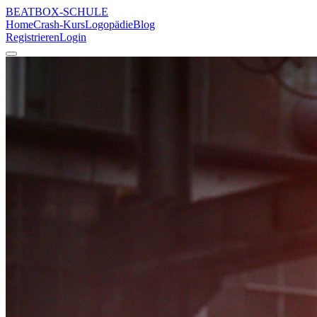
BEATBOX
-SCHULE
Home
Crash-Kurs
Logopädie
Blog
Registrieren
Login