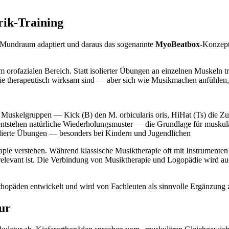
rik-Training
m Mundraum adaptiert und daraus das sogenannte
MyoBeatbox
-Konzept
m orofazialen Bereich. Statt isolierter Übungen an einzelnen Muskeln t
ie therapeutisch wirksam sind — aber sich wie Musikmachen anfühlen, 
e Muskelgruppen — Kick (B) den M. orbicularis oris, HiHat (Ts) die Z
entstehen natürliche Wiederholungsmuster — die Grundlage für muskul
lierte Übungen — besonders bei Kindern und Jugendlichen
rapie verstehen. Während klassische Musiktherapie oft mit Instrumente
 relevant ist. Die Verbindung von Musiktherapie und Logopädie wird auc
päden entwickelt und wird von Fachleuten als sinnvolle Ergänzung zu
ur