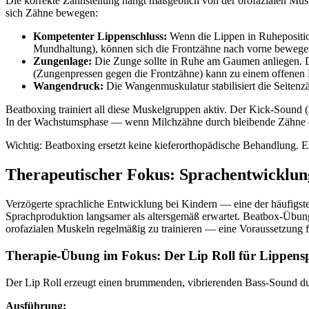
Die korrekte Zahnstellung hängt maßgeblich von der orofazialen M
sich Zähne bewegen:
Kompetenter Lippenschluss:
Wenn die Lippen in Ruheposition 
Mundhaltung), können sich die Frontzähne nach vorne bewegen
Zungenlage:
Die Zunge sollte in Ruhe am Gaumen anliegen. Di
(Zungenpressen gegen die Frontzähne) kann zu einem offenen 
Wangendruck:
Die Wangenmuskulatur stabilisiert die Seite
Beatboxing trainiert all diese Muskelgruppen aktiv. Der Kick-Sound (
In der Wachstumsphase — wenn Milchzähne durch bleibende Zähne er
Wichtig: Beatboxing ersetzt keine kieferorthopädische Behandlung. E
Therapeutischer Fokus: Sprachentwicklu
Verzögerte sprachliche Entwicklung bei Kindern — eine der häufigst
Sprachproduktion langsamer als altersgemäß erwartet. Beatbox-Übunge
orofazialen Muskeln regelmäßig zu trainieren — eine Voraussetzung f
Therapie-Übung im Fokus: Der Lip Roll für Lippen
Der Lip Roll erzeugt einen brummenden, vibrierenden Bass-Sound dur
Ausführung: