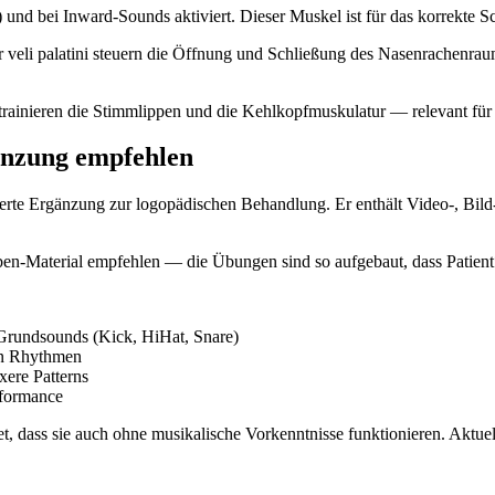
und bei Inward-Sounds aktiviert. Dieser Muskel ist für das korrekte 
or veli palatini steuern die Öffnung und Schließung des Nasenrachenr
trainieren die Stimmlippen und die Kehlkopfmuskulatur — relevant für
änzung empfehlen
rte Ergänzung zur logopädischen Behandlung. Er enthält Video-, Bild- u
-Material empfehlen — die Übungen sind so aufgebaut, dass Patient*
rundsounds (Kick, HiHat, Snare)
en Rhythmen
ere Patterns
rformance
, dass sie auch ohne musikalische Vorkenntnisse funktionieren. Aktuell