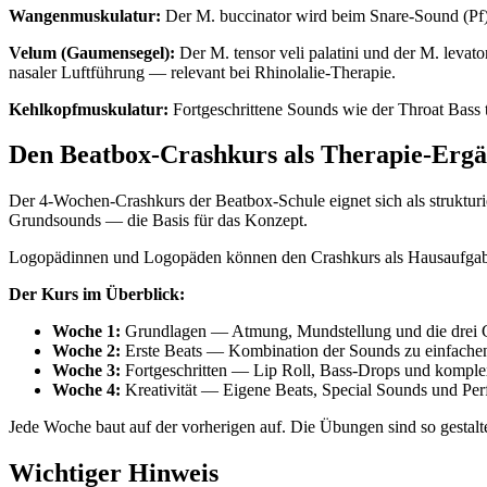
Wangenmuskulatur:
Der M. buccinator wird beim Snare-Sound (Pf) 
Velum (Gaumensegel):
Der M. tensor veli palatini und der M. levat
nasaler Luftführung — relevant bei Rhinolalie-Therapie.
Kehlkopfmuskulatur:
Fortgeschrittene Sounds wie der Throat Bass 
Den Beatbox-Crashkurs als Therapie-Erg
Der 4-Wochen-Crashkurs der Beatbox-Schule eignet sich als strukturie
Grundsounds — die Basis für das Konzept.
Logopädinnen und Logopäden können den Crashkurs als Hausaufgaben
Der Kurs im Überblick:
Woche 1:
Grundlagen — Atmung, Mundstellung und die drei G
Woche 2:
Erste Beats — Kombination der Sounds zu einfach
Woche 3:
Fortgeschritten — Lip Roll, Bass-Drops und komplex
Woche 4:
Kreativität — Eigene Beats, Special Sounds und Pe
Jede Woche baut auf der vorherigen auf. Die Übungen sind so gestaltet
Wichtiger Hinweis