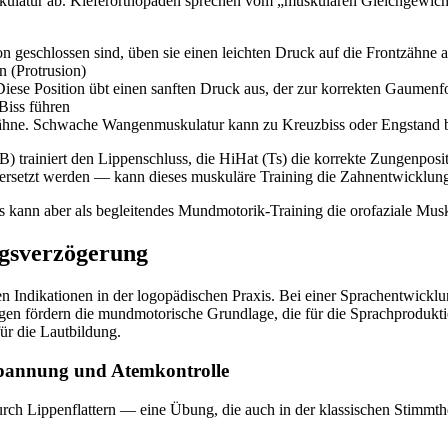
uskulatur ab. Kieferorthopäden sprechen vom „muskulären Gleichgewi
geschlossen sind, üben sie einen leichten Druck auf die Frontzähne aus,
 (Protrusion)
ese Position übt einen sanften Druck aus, der zur korrekten Gaumenfo
Biss führen
nzähne. Schwache Wangenmuskulatur kann zu Kreuzbiss oder Engstand b
B) trainiert den Lippenschluss, die HiHat (Ts) die korrekte Zungenposi
setzt werden — kann dieses muskuläre Training die Zahnentwicklung p
s kann aber als begleitendes Mundmotorik-Training die orofaziale Musk
ngsverzögerung
en Indikationen in der logopädischen Praxis. Bei einer Sprachentwick
n fördern die mundmotorische Grundlage, die für die Sprachproduktion 
ür die Lautbildung.
spannung und Atemkontrolle
ch Lippenflattern — eine Übung, die auch in der klassischen Stimmthe