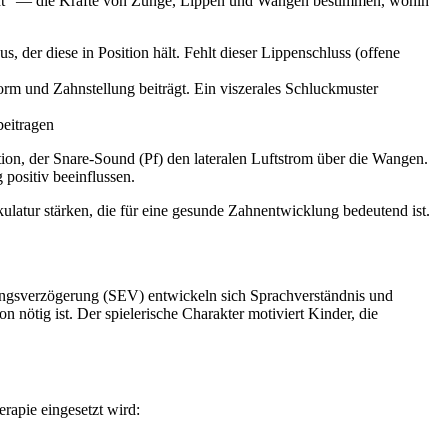
cht" — die Kräfte von Zunge, Lippen und Wangen bestimmen, wohin
 der diese in Position hält. Fehlt dieser Lippenschluss (offene
rm und Zahnstellung beiträgt. Ein viszerales Schluckmuster
eitragen
tion, der Snare-Sound (Pf) den lateralen Luftstrom über die Wangen.
ositiv beeinflussen.
ulatur stärken, die für eine gesunde Zahnentwicklung bedeutend ist.
lungsverzögerung (SEV) entwickeln sich Sprachverständnis und
nötig ist. Der spielerische Charakter motiviert Kinder, die
rapie eingesetzt wird: