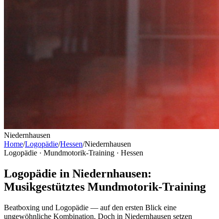
Niedernhausen
Home
/
Logopädie
/
Hessen
/
Niedernhausen
Logopädie · Mundmotorik-Training ·
Hessen
Logopädie in Niedernhausen:
Musikgestütztes Mundmotorik-Training
Beatboxing und Logopädie — auf den ersten Blick eine
ungewöhnliche Kombination. Doch in Niedernhausen setzen