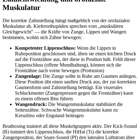
Muskulatur
Die korrekte Zahnstellung hängt maßgeblich von der orofazialen
Muskulatur ab. Kieferorthopäden sprechen vom „muskulären
Gleichgewicht" — die Kräfte von Zunge, Lippen und Wangen
bestimmen, wohin sich Zähne bewegen:
Kompetenter Lippenschluss:
Wenn die Lippen in
Ruheposition geschlossen sind, üben sie einen leichten Druck
auf die Frontzähne aus, der diese in Position hält. Fehlt dieser
Lippenschluss (offene Mundhaltung), können sich die
Frontzähne nach vorne bewegen (Protrusion)
Zungenlage:
Die Zunge sollte in Ruhe am Gaumen anliegen.
Diese Position übt einen sanften Druck aus, der zur korrekten
Gaumenform und Zahnstellung beiträgt. Ein viszerales
Schluckmuster (Zungenpressen gegen die Frontzähne) kann
zu einem offenen Biss führen
Wangendruck:
Die Wangenmuskulatur stabilisiert die
Seitenzähne. Schwache Wangenmuskulatur kann zu
Kreuzbiss oder Engstand beitragen
Beatboxing trainiert all diese Muskelgruppen aktiv. Der Kick-Sound
(B) trainiert den Lippenschluss, die HiHat (Ts) die korrekte
Zungenposition, der Snare-Sound (Pf) den lateralen Luftstrom über