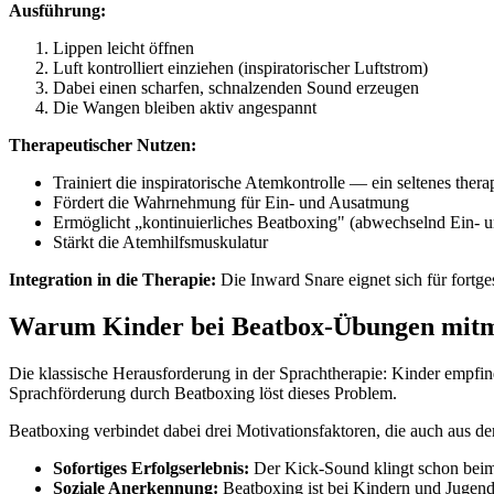
Ausführung:
Lippen leicht öffnen
Luft kontrolliert einziehen (inspiratorischer Luftstrom)
Dabei einen scharfen, schnalzenden Sound erzeugen
Die Wangen bleiben aktiv angespannt
Therapeutischer Nutzen:
Trainiert die inspiratorische Atemkontrolle — ein seltenes the
Fördert die Wahrnehmung für Ein- und Ausatmung
Ermöglicht „kontinuierliches Beatboxing" (abwechselnd Ein-
Stärkt die Atemhilfsmuskulatur
Integration in die Therapie:
Die Inward Snare eignet sich für fort
Warum Kinder bei Beatbox-Übungen mit
Die klassische Herausforderung in der Sprachtherapie: Kinder empfi
Sprachförderung durch Beatboxing löst dieses Problem.
Beatboxing verbindet dabei drei Motivationsfaktoren, die auch aus de
Sofortiges Erfolgserlebnis:
Der Kick-Sound klingt schon beim 
Soziale Anerkennung:
Beatboxing ist bei Kindern und Jugend