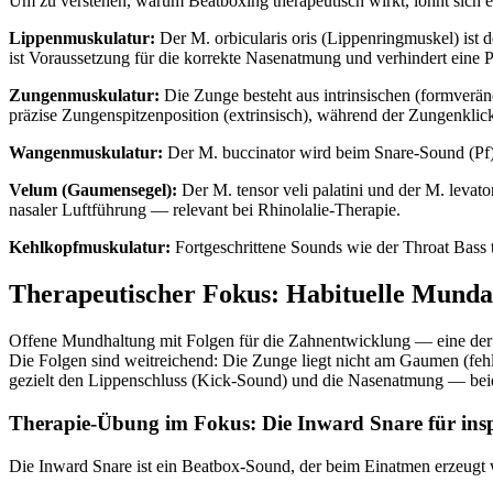
Um zu verstehen, warum Beatboxing therapeutisch wirkt, lohnt sich ei
Lippenmuskulatur:
Der M. orbicularis oris (Lippenringmuskel) ist 
ist Voraussetzung für die korrekte Nasenatmung und verhindert eine P
Zungenmuskulatur:
Die Zunge besteht aus intrinsischen (formverän
präzise Zungenspitzenposition (extrinsisch), während der Zungenklick
Wangenmuskulatur:
Der M. buccinator wird beim Snare-Sound (Pf) 
Velum (Gaumensegel):
Der M. tensor veli palatini und der M. levat
nasaler Luftführung — relevant bei Rhinolalie-Therapie.
Kehlkopfmuskulatur:
Fortgeschrittene Sounds wie der Throat Bass 
Therapeutischer Fokus: Habituelle Mund
Offene Mundhaltung mit Folgen für die Zahnentwicklung — eine der h
Die Folgen sind weitreichend: Die Zunge liegt nicht am Gaumen (feh
gezielt den Lippenschluss (Kick-Sound) und die Nasenatmung — beid
Therapie-Übung im Fokus: Die Inward Snare für insp
Die Inward Snare ist ein Beatbox-Sound, der beim Einatmen erzeugt 