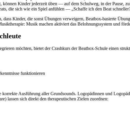
 können Kinder jederzeit üben — auf dem Schulweg, in der Pause, zu
s, die sich wie ein Spiel anfühlen — „Schaffe ich den Beat schneller
n, dass Kinder, die sonst Übungen verweigern, Beatbox-basierte Übun
Musiktherapie: Musik machen aktiviert das Belohnungssystem und förder
chleute
rieren möchten, bietet der Crashkurs der Beatbox-Schule einen struktu
rkenntnisse funktionieren
ie korrekte Ausführung aller Grundsounds. Logopädinnen und Logopäde
) lassen sich direkt den therapeutischen Zielen zuordnen: