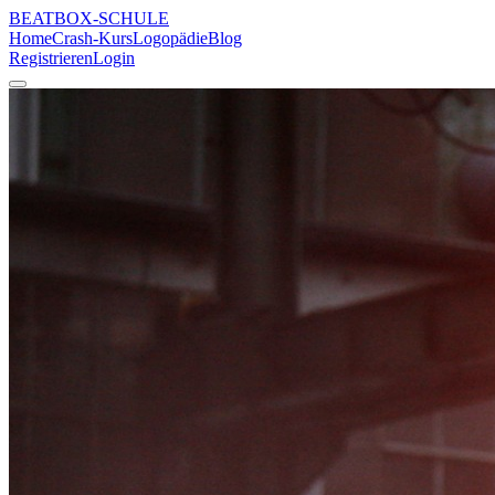
BEATBOX
-SCHULE
Home
Crash-Kurs
Logopädie
Blog
Registrieren
Login