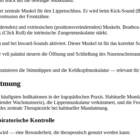
n Blick auf die beteiligte Muskulatur:
der zentrale Muskel für den Lippenschluss. Er wird beim Kick-Sound (B)
rotrusion der Frontzähne.
dernden) und extrinsischen (positionsverändernden) Muskeln. Beatbox-
 (Click Roll) die intrinsische Zungenmuskulatur stärkt.
und bei Inward-Sounds aktiviert. Dieser Muskel ist für das korrekte 
or veli palatini steuern die Öffnung und Schließung des Nasenrachenr
trainieren die Stimmlippen und die Kehlkopfmuskulatur — relevant für
atmung
äufigsten Indikationen in der logopädischen Praxis. Habituelle Munda
lender Wachstumsreiz), die Lippenmuskulatur verkümmert, und die Fro
es zentrale Therapieziele bei habitueller Mundatmung.
iratorische Kontrolle
wird — eine Besonderheit, die therapeutisch genutzt werden kann: