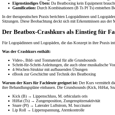
Eigenständiges Üben:
Da Beatboxing kein Equipment braucht,
Gamification:
Durch Kombinationen (B Ts Pf Ts) entstehen Beat
In der therapeutischen Praxis berichten Logopädinnen und Logopäde
Sitzungen. Diese Beobachtung deckt sich mit Erkenntnissen aus der 
Der Beatbox-Crashkurs als Einstieg für Fa
Für Logopädinnen und Logopäden, die das Konzept in ihre Praxis integ
Was der Crashkurs enthält:
Video-, Bild- und Tonmaterial für alle Grundsounds
Schritt-für-Schritt-Anleitungen, die auch ohne musikalische Vo
4-Wochen-Struktur mit aufbauenden Übungen
eBook zur Geschichte und Technik des Beatboxing
Warum der Kurs für Fachleute geeignet ist:
Der Kurs vermittelt d
ihre Behandlungspläne einbauen. Die Grundsounds (Kick, HiHat, Snare
Kick (B) → Lippenschluss, M. orbicularis oris
HiHat (Ts) → Zungenposition, Zungenspitzenaktivität
Snare (Pf) → Lateraler Luftstrom, M. buccinator
Lip Roll → Lippenspannung, Atemkontrolle