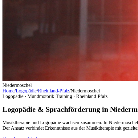
Niedermoschel
Home
/
Logopädie
/
Rheinland-Pfalz
/
Niedermoschel
Logopädie · Mundmotorik-Training ·
Rheinland-Pfalz
Logopädie & Sprachförderung in Niederm
Musiktherapie und Logopädie wachsen zusammen: In Niedermoschel e
Der Ansatz verbindet Erkenntnisse aus der Musiktherapie mit geziel