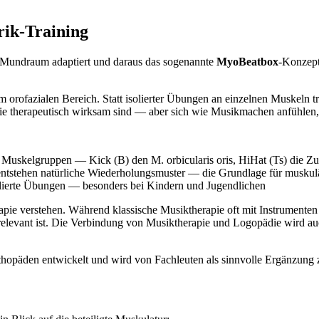
rik-Training
m Mundraum adaptiert und daraus das sogenannte
MyoBeatbox
-Konzept
m orofazialen Bereich. Statt isolierter Übungen an einzelnen Muskeln t
ie therapeutisch wirksam sind — aber sich wie Musikmachen anfühlen, 
e Muskelgruppen — Kick (B) den M. orbicularis oris, HiHat (Ts) die Z
entstehen natürliche Wiederholungsmuster — die Grundlage für muskul
lierte Übungen — besonders bei Kindern und Jugendlichen
rapie verstehen. Während klassische Musiktherapie oft mit Instrumente
 relevant ist. Die Verbindung von Musiktherapie und Logopädie wird auc
päden entwickelt und wird von Fachleuten als sinnvolle Ergänzung zu