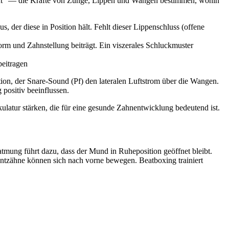
cht" — die Kräfte von Zunge, Lippen und Wangen bestimmen, wohin
 der diese in Position hält. Fehlt dieser Lippenschluss (offene
rm und Zahnstellung beiträgt. Ein viszerales Schluckmuster
eitragen
tion, der Snare-Sound (Pf) den lateralen Luftstrom über die Wangen.
ositiv beeinflussen.
ulatur stärken, die für eine gesunde Zahnentwicklung bedeutend ist.
tmung führt dazu, dass der Mund in Ruheposition geöffnet bleibt.
ntzähne können sich nach vorne bewegen. Beatboxing trainiert