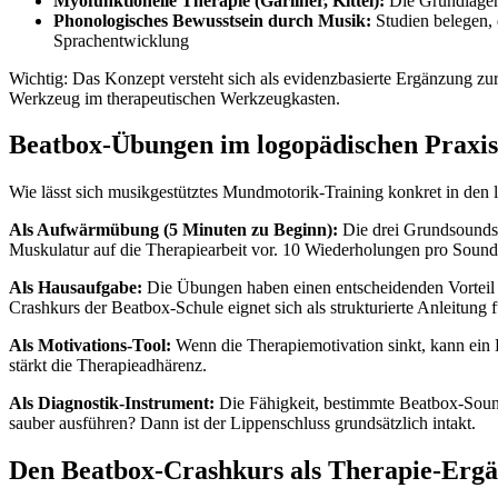
Myofunktionelle Therapie (Garliner, Kittel):
Die Grundlagen 
Phonologisches Bewusstsein durch Musik:
Studien belegen, 
Sprachentwicklung
Wichtig: Das Konzept versteht sich als evidenzbasierte Ergänzung zur
Werkzeug im therapeutischen Werkzeugkasten.
Beatbox-Übungen im logopädischen Praxis
Wie lässt sich musikgestütztes Mundmotorik-Training konkret in den 
Als Aufwärmübung (5 Minuten zu Beginn):
Die drei Grundsounds 
Muskulatur auf die Therapiearbeit vor. 10 Wiederholungen pro Sound,
Als Hausaufgabe:
Die Übungen haben einen entscheidenden Vorteil g
Crashkurs der Beatbox-Schule eignet sich als strukturierte Anleitung 
Als Motivations-Tool:
Wenn die Therapiemotivation sinkt, kann ein
stärkt die Therapieadhärenz.
Als Diagnostik-Instrument:
Die Fähigkeit, bestimmte Beatbox-Sound
sauber ausführen? Dann ist der Lippenschluss grundsätzlich intakt.
Den Beatbox-Crashkurs als Therapie-Erg