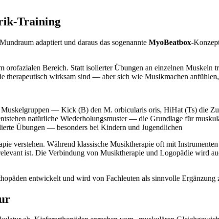
rik-Training
m Mundraum adaptiert und daraus das sogenannte
MyoBeatbox
-Konzept
m orofazialen Bereich. Statt isolierter Übungen an einzelnen Muskeln t
ie therapeutisch wirksam sind — aber sich wie Musikmachen anfühlen, 
e Muskelgruppen — Kick (B) den M. orbicularis oris, HiHat (Ts) die Z
entstehen natürliche Wiederholungsmuster — die Grundlage für muskul
lierte Übungen — besonders bei Kindern und Jugendlichen
rapie verstehen. Während klassische Musiktherapie oft mit Instrumente
 relevant ist. Die Verbindung von Musiktherapie und Logopädie wird auc
päden entwickelt und wird von Fachleuten als sinnvolle Ergänzung zu
ur