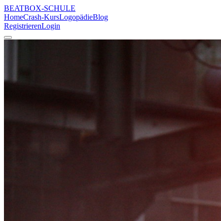
BEATBOX
-SCHULE
Home
Crash-Kurs
Logopädie
Blog
Registrieren
Login