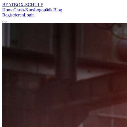
BEATBOX
-SCHULE
Home
Crash-Kurs
Logopädie
Blog
Registrieren
Login