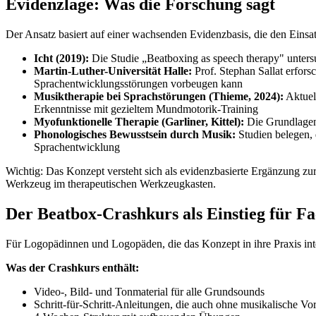
Evidenzlage: Was die Forschung sagt
Der Ansatz basiert auf einer wachsenden Evidenzbasis, die den Einsat
Icht (2019):
Die Studie „Beatboxing as speech therapy" unters
Martin-Luther-Universität Halle:
Prof. Stephan Sallat erfors
Sprachentwicklungsstörungen vorbeugen kann
Musiktherapie bei Sprachstörungen (Thieme, 2024):
Aktuel
Erkenntnisse mit gezieltem Mundmotorik-Training
Myofunktionelle Therapie (Garliner, Kittel):
Die Grundlagen 
Phonologisches Bewusstsein durch Musik:
Studien belegen, 
Sprachentwicklung
Wichtig: Das Konzept versteht sich als evidenzbasierte Ergänzung zur
Werkzeug im therapeutischen Werkzeugkasten.
Der Beatbox-Crashkurs als Einstieg für Fa
Für Logopädinnen und Logopäden, die das Konzept in ihre Praxis integ
Was der Crashkurs enthält:
Video-, Bild- und Tonmaterial für alle Grundsounds
Schritt-für-Schritt-Anleitungen, die auch ohne musikalische Vo