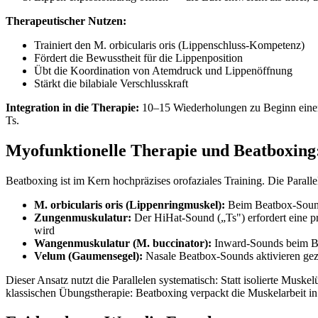
Therapeutischer Nutzen:
Trainiert den M. orbicularis oris (Lippenschluss-Kompetenz)
Fördert die Bewusstheit für die Lippenposition
Übt die Koordination von Atemdruck und Lippenöffnung
Stärkt die bilabiale Verschlusskraft
Integration in die Therapie:
10–15 Wiederholungen zu Beginn einer 
Ts.
Myofunktionelle Therapie und Beatboxing:
Beatboxing ist im Kern hochpräzises orofaziales Training. Die Paral
M. orbicularis oris (Lippenringmuskel):
Beim Beatbox-Sound 
Zungenmuskulatur:
Der HiHat-Sound („Ts") erfordert eine pr
wird
Wangenmuskulatur (M. buccinator):
Inward-Sounds beim Bea
Velum (Gaumensegel):
Nasale Beatbox-Sounds aktivieren gezi
Dieser Ansatz nutzt die Parallelen systematisch: Statt isolierte Mus
klassischen Übungstherapie: Beatboxing verpackt die Muskelarbeit in