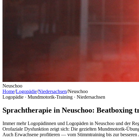
Neuschoo
Home
/
Logopädie
/
Niedersachsen
/
Neuschoo
Logopädie · Mundmotorik-Training ·
Niedersachsen
Sprachtherapie in Neuschoo: Beatboxing tr
Immer mehr Logopädinnen und Logopäden in Neuschoo und der Region
Orofaziale Dysfunktion zeigt sich: Die gezielten Mundmotorik-Übung
Auch Erwachsene profitieren — vom Stimmtraining bis zur besseren A