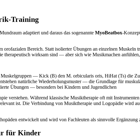
rik-Training
m Mundraum adaptiert und daraus das sogenannte
MyoBeatbox
-Konzept
m orofazialen Bereich. Statt isolierter Übungen an einzelnen Muskeln t
ie therapeutisch wirksam sind — aber sich wie Musikmachen anfühlen, 
e Muskelgruppen — Kick (B) den M. orbicularis oris, HiHat (Ts) die Z
entstehen natürliche Wiederholungsmuster — die Grundlage für muskul
lierte Übungen — besonders bei Kindern und Jugendlichen
rapie verstehen. Während klassische Musiktherapie oft mit Instrumente
 relevant ist. Die Verbindung von Musiktherapie und Logopädie wird auc
päden entwickelt und wird von Fachleuten als sinnvolle Ergänzung zu
r für Kinder