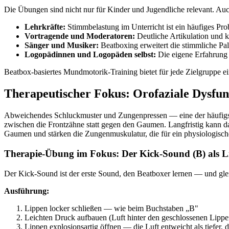
Die Übungen sind nicht nur für Kinder und Jugendliche relevant. Au
Lehrkräfte:
Stimmbelastung im Unterricht ist ein häufiges 
Vortragende und Moderatoren:
Deutliche Artikulation und k
Sänger und Musiker:
Beatboxing erweitert die stimmliche Pal
Logopädinnen und Logopäden selbst:
Die eigene Erfahrung 
Beatbox-basiertes Mundmotorik-Training bietet für jede Zielgruppe
Therapeutischer Fokus: Orofaziale Dysfun
Abweichendes Schluckmuster und Zungenpressen — eine der häufigsten
zwischen die Frontzähne statt gegen den Gaumen. Langfristig kann d
Gaumen und stärken die Zungenmuskulatur, die für ein physiologische
Therapie-Übung im Fokus: Der Kick-Sound (B) als L
Der Kick-Sound ist der erste Sound, den Beatboxer lernen — und glei
Ausführung:
Lippen locker schließen — wie beim Buchstaben „B"
Leichten Druck aufbauen (Luft hinter den geschlossenen Lipp
Lippen explosionsartig öffnen — die Luft entweicht als tiefer,