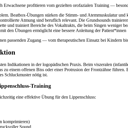
ch Erwachsene profitieren vom gezielten orofazialen Training — beson
Problem. Beatbox-Übungen stärken die Stimm- und Atemmuskulatur un
ontrollierte Atmung sind beruflich relevant. Die Grundsounds trainiere
ette und trainiert Bereiche des Vokaltrakts, die beim Singen weniger 
mit den Übungen ermöglicht eine bessere Anleitung der Patient*innen
 einen passenden Zugang — vom therapeutischen Einsatz bei Kindern bi
ktion
 Indikationen in der logopädischen Praxis. Beim viszeralen (infanti
as zu einem offenen Biss oder einer Protrusion der Frontzähne führen
s Schluckmuster nötig ist.
ippenschluss-Training
chzeitig eine effektive Übung für den Lippenschluss:
en komprimieren)
 druckvoller Sound