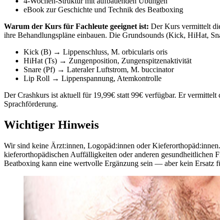
4-Wochen-Struktur mit aufbauenden Übungen
eBook zur Geschichte und Technik des Beatboxing
Warum der Kurs für Fachleute geeignet ist:
Der Kurs vermittelt d
ihre Behandlungspläne einbauen. Die Grundsounds (Kick, HiHat, Snare
Kick (B) → Lippenschluss, M. orbicularis oris
HiHat (Ts) → Zungenposition, Zungenspitzenaktivität
Snare (Pf) → Lateraler Luftstrom, M. buccinator
Lip Roll → Lippenspannung, Atemkontrolle
Der Crashkurs ist aktuell für 19,99€ statt 99€ verfügbar. Er vermitte
Sprachförderung.
Wichtiger Hinweis
Wir sind keine Ärzt:innen, Logopäd:innen oder Kieferorthopäd:innen.
kieferorthopädischen Auffälligkeiten oder anderen gesundheitlichen Fr
Beatboxing kann eine wertvolle Ergänzung sein — aber kein Ersatz f