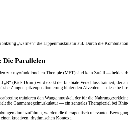
Sitzung „wärmen" die Lippenmuskulatur auf. Durch die Kombination m
 Die Parallelen
lelen zur myofunktionellen Therapie (MFT) sind kein Zufall — beide a
„B" (Kick Drum) wird exakt der bilabiale Verschluss trainiert, der a
äzise Zungenspitzenpositionierung hinter den Alveolen — dieselbe Posit
tboxing trainieren den Wangenmuskel, der für die Nahrungszerkleiner
elt die Gaumensegelmuskulatur — ein zentrales Therapieziel bei Rhino
kelübungen durchzuführen, werden die therapeutisch relevanten Bewegung
 einen kreativen, rhythmischen Kontext.