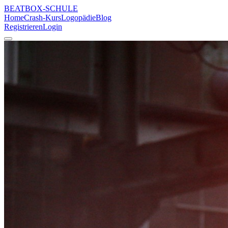
BEATBOX
-SCHULE
Home
Crash-Kurs
Logopädie
Blog
Registrieren
Login