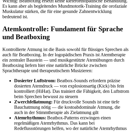
Wichtig: Beatboxing ersetzt keine kieferorthopädische Behandlung.
Es kann aber als begleitendes Mundmotorik-Training die orofaziale
Muskulatur stärken, die für eine gesunde Zahnentwicklung
bedeutend ist.
Atemkontrolle: Fundament für Sprache
und Beatboxing
Kontrollierte Atmung ist die Basis sowohl für flüssiges Sprechen als
auch für Beatboxing. In der logopädischen Praxis ist Atemtherapie
ein zentraler Baustein — und musikgestützte Atemübungen durch
Beatboxing liefern hier eine natürliche Brücke zwischen
Sprachtherapie und therapeutischem Musizieren:
Dosierter Luftstrom:
Beatbox-Sounds erfordern präzise
dosierten Atemdruck — von explosionsartig (Kick) bis fein
kontrolliert (HiHat). Das trainiert die Fähigkeit, den Luftstrom
beim Sprechen bewusst zu steuern
Zwerchfellatmung:
Für druckvolle Sounds ist eine tiefe
Bauchatmung nötig — die kostoabdominale Atmung, die
auch in der Stimmtherapie als Zielatmung gilt
Atemrhythmus:
Beatbox-Patterns erzwingen einen
regelmäßigen Atemrhythmus. Das kann bei
Redeflussstörungen helfen, wo der natürliche Atemrhythmus