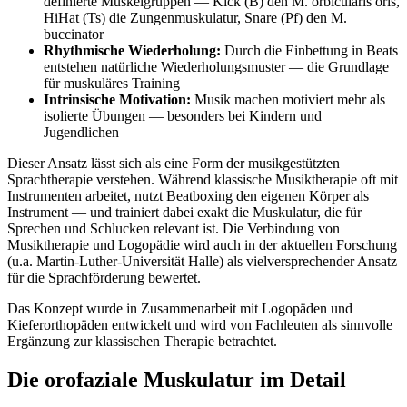
definierte Muskelgruppen — Kick (B) den M. orbicularis oris,
HiHat (Ts) die Zungenmuskulatur, Snare (Pf) den M.
buccinator
Rhythmische Wiederholung:
Durch die Einbettung in Beats
entstehen natürliche Wiederholungsmuster — die Grundlage
für muskuläres Training
Intrinsische Motivation:
Musik machen motiviert mehr als
isolierte Übungen — besonders bei Kindern und
Jugendlichen
Dieser Ansatz lässt sich als eine Form der musikgestützten
Sprachtherapie verstehen. Während klassische Musiktherapie oft mit
Instrumenten arbeitet, nutzt Beatboxing den eigenen Körper als
Instrument — und trainiert dabei exakt die Muskulatur, die für
Sprechen und Schlucken relevant ist. Die Verbindung von
Musiktherapie und Logopädie wird auch in der aktuellen Forschung
(u.a. Martin-Luther-Universität Halle) als vielversprechender Ansatz
für die Sprachförderung bewertet.
Das Konzept wurde in Zusammenarbeit mit Logopäden und
Kieferorthopäden entwickelt und wird von Fachleuten als sinnvolle
Ergänzung zur klassischen Therapie betrachtet.
Die orofaziale Muskulatur im Detail