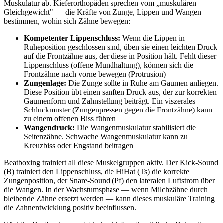
Muskulatur ab. Kieferorthopäden sprechen vom „muskulären
Gleichgewicht" — die Kräfte von Zunge, Lippen und Wangen
bestimmen, wohin sich Zähne bewegen:
Kompetenter Lippenschluss:
Wenn die Lippen in
Ruheposition geschlossen sind, üben sie einen leichten Druck
auf die Frontzähne aus, der diese in Position hält. Fehlt dieser
Lippenschluss (offene Mundhaltung), können sich die
Frontzähne nach vorne bewegen (Protrusion)
Zungenlage:
Die Zunge sollte in Ruhe am Gaumen anliegen.
Diese Position übt einen sanften Druck aus, der zur korrekten
Gaumenform und Zahnstellung beiträgt. Ein viszerales
Schluckmuster (Zungenpressen gegen die Frontzähne) kann
zu einem offenen Biss führen
Wangendruck:
Die Wangenmuskulatur stabilisiert die
Seitenzähne. Schwache Wangenmuskulatur kann zu
Kreuzbiss oder Engstand beitragen
Beatboxing trainiert all diese Muskelgruppen aktiv. Der Kick-Sound
(B) trainiert den Lippenschluss, die HiHat (Ts) die korrekte
Zungenposition, der Snare-Sound (Pf) den lateralen Luftstrom über
die Wangen. In der Wachstumsphase — wenn Milchzähne durch
bleibende Zähne ersetzt werden — kann dieses muskuläre Training
die Zahnentwicklung positiv beeinflussen.