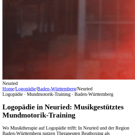
Neuried
Home
/
Logopädie
/
Baden-Württemberg
/
Neuried
Logopädie · Mundmotorik-Training ·
Baden-Württemberg
Logopädie in Neuried: Musikgestütztes
Mundmotorik-Training
Wo Musiktherapie auf Logopädie trifft: In Neuried und der Region
Baden-Württemberg nutzen Therapeuten Beatboxing als