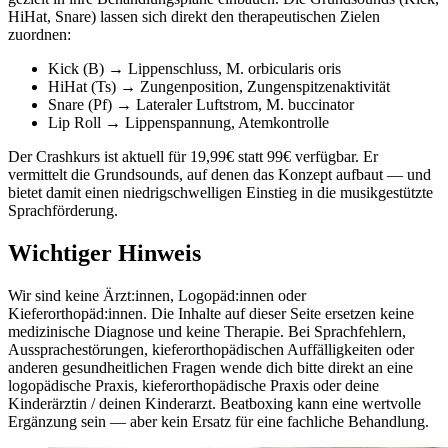
HiHat, Snare) lassen sich direkt den therapeutischen Zielen
zuordnen:
Kick (B) → Lippenschluss, M. orbicularis oris
HiHat (Ts) → Zungenposition, Zungenspitzenaktivität
Snare (Pf) → Lateraler Luftstrom, M. buccinator
Lip Roll → Lippenspannung, Atemkontrolle
Der Crashkurs ist aktuell für 19,99€ statt 99€ verfügbar. Er
vermittelt die Grundsounds, auf denen das Konzept aufbaut — und
bietet damit einen niedrigschwelligen Einstieg in die musikgestützte
Sprachförderung.
Wichtiger Hinweis
Wir sind keine Ärzt:innen, Logopäd:innen oder
Kieferorthopäd:innen. Die Inhalte auf dieser Seite ersetzen keine
medizinische Diagnose und keine Therapie. Bei Sprachfehlern,
Aussprachestörungen, kieferorthopädischen Auffälligkeiten oder
anderen gesundheitlichen Fragen wende dich bitte direkt an eine
logopädische Praxis, kieferorthopädische Praxis oder deine
Kinderärztin / deinen Kinderarzt. Beatboxing kann eine wertvolle
Ergänzung sein — aber kein Ersatz für eine fachliche Behandlung.