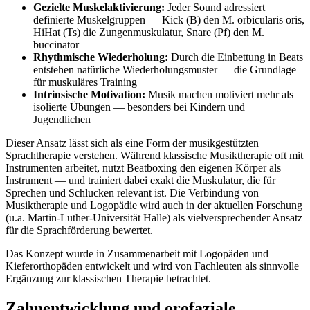
Gezielte Muskelaktivierung:
Jeder Sound adressiert
definierte Muskelgruppen — Kick (B) den M. orbicularis oris,
HiHat (Ts) die Zungenmuskulatur, Snare (Pf) den M.
buccinator
Rhythmische Wiederholung:
Durch die Einbettung in Beats
entstehen natürliche Wiederholungsmuster — die Grundlage
für muskuläres Training
Intrinsische Motivation:
Musik machen motiviert mehr als
isolierte Übungen — besonders bei Kindern und
Jugendlichen
Dieser Ansatz lässt sich als eine Form der musikgestützten
Sprachtherapie verstehen. Während klassische Musiktherapie oft mit
Instrumenten arbeitet, nutzt Beatboxing den eigenen Körper als
Instrument — und trainiert dabei exakt die Muskulatur, die für
Sprechen und Schlucken relevant ist. Die Verbindung von
Musiktherapie und Logopädie wird auch in der aktuellen Forschung
(u.a. Martin-Luther-Universität Halle) als vielversprechender Ansatz
für die Sprachförderung bewertet.
Das Konzept wurde in Zusammenarbeit mit Logopäden und
Kieferorthopäden entwickelt und wird von Fachleuten als sinnvolle
Ergänzung zur klassischen Therapie betrachtet.
Zahnentwicklung und orofaziale