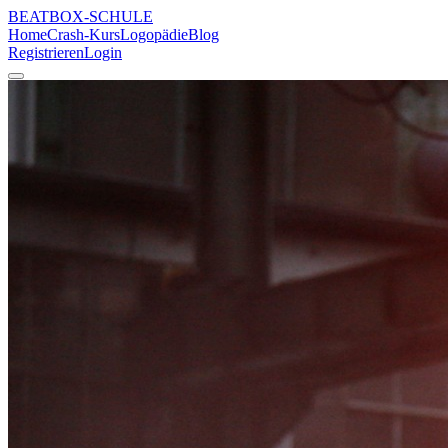
BEATBOX
-SCHULE
Home
Crash-Kurs
Logopädie
Blog
Registrieren
Login