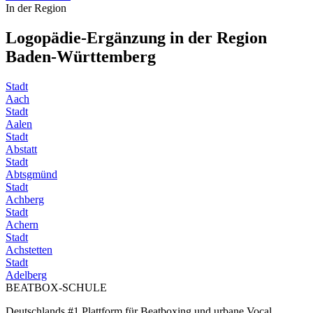
In der Region
Logopädie-Ergänzung in der Region
Baden-Württemberg
Stadt
Aach
Stadt
Aalen
Stadt
Abstatt
Stadt
Abtsgmünd
Stadt
Achberg
Stadt
Achern
Stadt
Achstetten
Stadt
Adelberg
BEATBOX
-SCHULE
Deutschlands #1 Plattform für Beatboxing und urbane Vocal