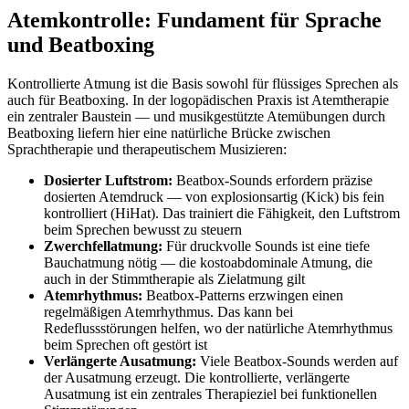
Atemkontrolle: Fundament für Sprache
und Beatboxing
Kontrollierte Atmung ist die Basis sowohl für flüssiges Sprechen als
auch für Beatboxing. In der logopädischen Praxis ist Atemtherapie
ein zentraler Baustein — und musikgestützte Atemübungen durch
Beatboxing liefern hier eine natürliche Brücke zwischen
Sprachtherapie und therapeutischem Musizieren:
Dosierter Luftstrom:
Beatbox-Sounds erfordern präzise
dosierten Atemdruck — von explosionsartig (Kick) bis fein
kontrolliert (HiHat). Das trainiert die Fähigkeit, den Luftstrom
beim Sprechen bewusst zu steuern
Zwerchfellatmung:
Für druckvolle Sounds ist eine tiefe
Bauchatmung nötig — die kostoabdominale Atmung, die
auch in der Stimmtherapie als Zielatmung gilt
Atemrhythmus:
Beatbox-Patterns erzwingen einen
regelmäßigen Atemrhythmus. Das kann bei
Redeflussstörungen helfen, wo der natürliche Atemrhythmus
beim Sprechen oft gestört ist
Verlängerte Ausatmung:
Viele Beatbox-Sounds werden auf
der Ausatmung erzeugt. Die kontrollierte, verlängerte
Ausatmung ist ein zentrales Therapieziel bei funktionellen