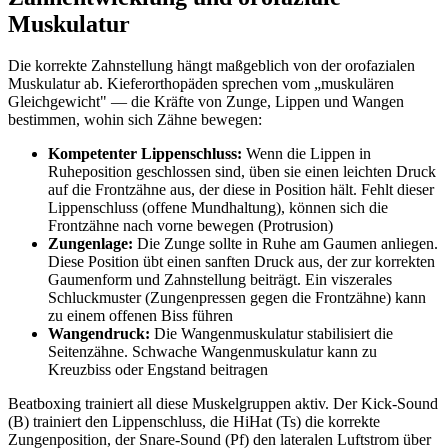
Muskulatur
Die korrekte Zahnstellung hängt maßgeblich von der orofazialen
Muskulatur ab. Kieferorthopäden sprechen vom „muskulären
Gleichgewicht" — die Kräfte von Zunge, Lippen und Wangen
bestimmen, wohin sich Zähne bewegen:
Kompetenter Lippenschluss:
Wenn die Lippen in
Ruheposition geschlossen sind, üben sie einen leichten Druck
auf die Frontzähne aus, der diese in Position hält. Fehlt dieser
Lippenschluss (offene Mundhaltung), können sich die
Frontzähne nach vorne bewegen (Protrusion)
Zungenlage:
Die Zunge sollte in Ruhe am Gaumen anliegen.
Diese Position übt einen sanften Druck aus, der zur korrekten
Gaumenform und Zahnstellung beiträgt. Ein viszerales
Schluckmuster (Zungenpressen gegen die Frontzähne) kann
zu einem offenen Biss führen
Wangendruck:
Die Wangenmuskulatur stabilisiert die
Seitenzähne. Schwache Wangenmuskulatur kann zu
Kreuzbiss oder Engstand beitragen
Beatboxing trainiert all diese Muskelgruppen aktiv. Der Kick-Sound
(B) trainiert den Lippenschluss, die HiHat (Ts) die korrekte
Zungenposition, der Snare-Sound (Pf) den lateralen Luftstrom über