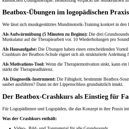
klassischen Übungstherapie: Beatboxing verpackt die Muskelarbeit in
Beatbox-Übungen im logopädischen Praxis
Wie lässt sich musikgestütztes Mundmotorik-Training konkret in den 
Als Aufwärmübung (5 Minuten zu Beginn):
Die drei Grundsounds 
Muskulatur auf die Therapiearbeit vor. 10 Wiederholungen pro Sound,
Als Hausaufgabe:
Die Übungen haben einen entscheidenden Vorteil g
Crashkurs der Beatbox-Schule eignet sich als strukturierte Anleitung 
Als Motivations-Tool:
Wenn die Therapiemotivation sinkt, kann ein
stärkt die Therapieadhärenz.
Als Diagnostik-Instrument:
Die Fähigkeit, bestimmte Beatbox-Sound
sauber ausführen? Dann ist der Lippenschluss grundsätzlich intakt.
Der Beatbox-Crashkurs als Einstieg für Fa
Für Logopädinnen und Logopäden, die das Konzept in ihre Praxis integ
Was der Crashkurs enthält:
Video-, Bild- und Tonmaterial für alle Grundsounds