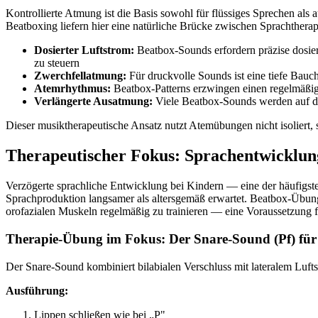
Kontrollierte Atmung ist die Basis sowohl für flüssiges Sprechen als
Beatboxing liefern hier eine natürliche Brücke zwischen Sprachthera
Dosierter Luftstrom:
Beatbox-Sounds erfordern präzise dosiert
zu steuern
Zwerchfellatmung:
Für druckvolle Sounds ist eine tiefe Bauc
Atemrhythmus:
Beatbox-Patterns erzwingen einen regelmäßig
Verlängerte Ausatmung:
Viele Beatbox-Sounds werden auf der
Dieser musiktherapeutische Ansatz nutzt Atemübungen nicht isoliert,
Therapeutischer Fokus: Sprachentwicklu
Verzögerte sprachliche Entwicklung bei Kindern — eine der häufigst
Sprachproduktion langsamer als altersgemäß erwartet. Beatbox-Übunge
orofazialen Muskeln regelmäßig zu trainieren — eine Voraussetzung f
Therapie-Übung im Fokus: Der Snare-Sound (Pf) für 
Der Snare-Sound kombiniert bilabialen Verschluss mit lateralem Lu
Ausführung:
Lippen schließen wie bei „P"