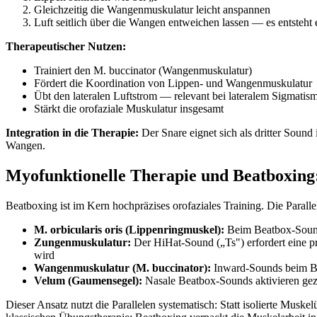
Gleichzeitig die Wangenmuskulatur leicht anspannen
Luft seitlich über die Wangen entweichen lassen — es entsteht 
Therapeutischer Nutzen:
Trainiert den M. buccinator (Wangenmuskulatur)
Fördert die Koordination von Lippen- und Wangenmuskulatur
Übt den lateralen Luftstrom — relevant bei lateralem Sigmatis
Stärkt die orofaziale Muskulatur insgesamt
Integration in die Therapie:
Der Snare eignet sich als dritter Soun
Wangen.
Myofunktionelle Therapie und Beatboxing:
Beatboxing ist im Kern hochpräzises orofaziales Training. Die Paral
M. orbicularis oris (Lippenringmuskel):
Beim Beatbox-Sound 
Zungenmuskulatur:
Der HiHat-Sound („Ts") erfordert eine pr
wird
Wangenmuskulatur (M. buccinator):
Inward-Sounds beim Bea
Velum (Gaumensegel):
Nasale Beatbox-Sounds aktivieren gezi
Dieser Ansatz nutzt die Parallelen systematisch: Statt isolierte Mus