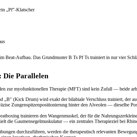
ein „Pf"-Klatscher
mus
d im Beat-Aufbau. Das Grundmuster B Ts Pf Ts trainiert in nur vier S
 Die Parallelen
lelen zur myofunktionellen Therapie (MFT) sind kein Zufall — beide a
„B" (Kick Drum) wird exakt der bilabiale Verschluss trainiert, der a
äzise Zungenspitzenpositionierung hinter den Alveolen — dieselbe Posit
tboxing trainieren den Wangenmuskel, der für die Nahrungszerkleiner
elt die Gaumensegelmuskulatur — ein zentrales Therapieziel bei Rhino
kelübungen durchzuführen, werden die therapeutisch relevanten Bewegung