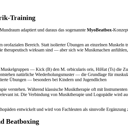
rik-Training
m Mundraum adaptiert und daraus das sogenannte
MyoBeatbox
-Konzept
m orofazialen Bereich. Statt isolierter Übungen an einzelnen Muskeln t
ie therapeutisch wirksam sind — aber sich wie Musikmachen anfühlen, 
e Muskelgruppen — Kick (B) den M. orbicularis oris, HiHat (Ts) die Z
entstehen natürliche Wiederholungsmuster — die Grundlage für muskul
lierte Übungen — besonders bei Kindern und Jugendlichen
rapie verstehen. Während klassische Musiktherapie oft mit Instrumente
 relevant ist. Die Verbindung von Musiktherapie und Logopädie wird auc
päden entwickelt und wird von Fachleuten als sinnvolle Ergänzung zu
nd Beatboxing