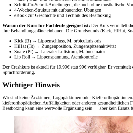
Schritt-für-Schritt-Anleitungen, die auch ohne musikalische Vo
4-Wochen-Struktur mit aufbauenden Übungen
eBook zur Geschichte und Technik des Beatboxing
Warum der Kurs für Fachleute geeignet ist:
Der Kurs vermittelt d
ihre Behandlungspläne einbauen. Die Grundsounds (Kick, HiHat, Snare
Kick (B) → Lippenschluss, M. orbicularis oris
HiHat (Ts) → Zungenposition, Zungenspitzenaktivität
Snare (Pf) → Lateraler Luftstrom, M. buccinator
Lip Roll → Lippenspannung, Atemkontrolle
Der Crashkurs ist aktuell für 19,99€ statt 99€ verfügbar. Er vermitte
Sprachförderung.
Wichtiger Hinweis
Wir sind keine Ärzt:innen, Logopäd:innen oder Kieferorthopäd:innen.
kieferorthopädischen Auffälligkeiten oder anderen gesundheitlichen Fr
Beatboxing kann eine wertvolle Ergänzung sein — aber kein Ersatz f