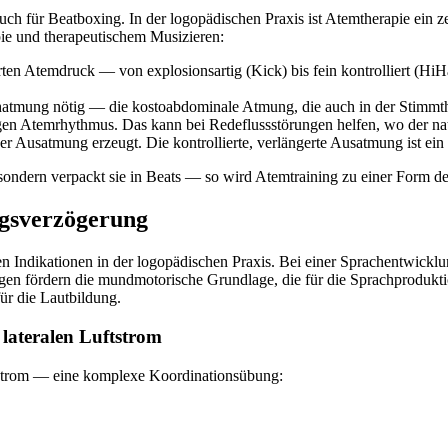
 auch für Beatboxing. In der logopädischen Praxis ist Atemtherapie ei
pie und therapeutischem Musizieren:
en Atemdruck — von explosionsartig (Kick) bis fein kontrolliert (HiHa
hatmung nötig — die kostoabdominale Atmung, die auch in der Stimmthe
en Atemrhythmus. Das kann bei Redeflussstörungen helfen, wo der natü
 Ausatmung erzeugt. Die kontrollierte, verlängerte Ausatmung ist ein 
 sondern verpackt sie in Beats — so wird Atemtraining zu einer Form d
ngsverzögerung
en Indikationen in der logopädischen Praxis. Bei einer Sprachentwick
n fördern die mundmotorische Grundlage, die für die Sprachproduktion 
ür die Lautbildung.
lateralen Luftstrom
ftstrom — eine komplexe Koordinationsübung: