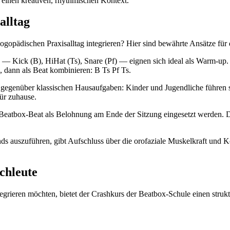
 einen kreativen, rhythmischen Kontext.
alltag
logopädischen Praxisalltag integrieren? Hier sind bewährte Ansätze fü
— Kick (B), HiHat (Ts), Snare (Pf) — eignen sich ideal als Warm-up. 
 dann als Beat kombinieren: B Ts Pf Ts.
egenüber klassischen Hausaufgaben: Kinder und Jugendliche führen si
für zuhause.
 Beatbox-Beat als Belohnung am Ende der Sitzung eingesetzt werden. 
s auszuführen, gibt Aufschluss über die orofaziale Muskelkraft und 
chleute
rieren möchten, bietet der Crashkurs der Beatbox-Schule einen struktu