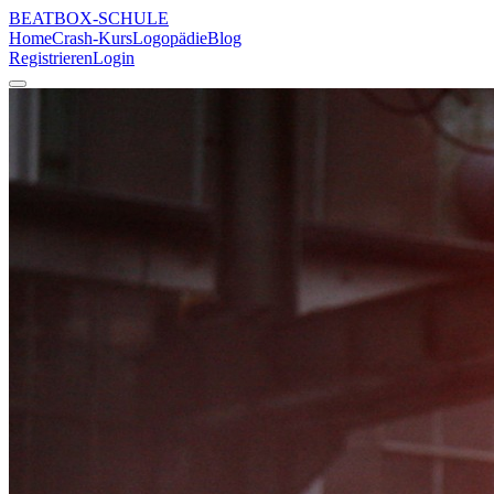
BEATBOX
-SCHULE
Home
Crash-Kurs
Logopädie
Blog
Registrieren
Login