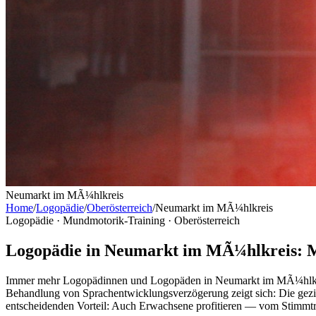
Neumarkt im MÃ¼hlkreis
Home
/
Logopädie
/
Oberösterreich
/
Neumarkt im MÃ¼hlkreis
Logopädie · Mundmotorik-Training ·
Oberösterreich
Logopädie in Neumarkt im MÃ¼hlkreis: M
Immer mehr Logopädinnen und Logopäden in Neumarkt im MÃ¼hlkreis 
Behandlung von Sprachentwicklungsverzögerung zeigt sich: Die gezi
entscheidenden Vorteil: Auch Erwachsene profitieren — vom Stimmtrai