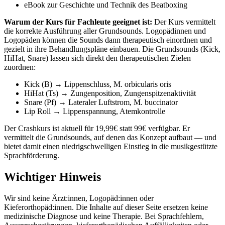
eBook zur Geschichte und Technik des Beatboxing
Warum der Kurs für Fachleute geeignet ist:
Der Kurs vermittelt
die korrekte Ausführung aller Grundsounds. Logopädinnen und
Logopäden können die Sounds dann therapeutisch einordnen und
gezielt in ihre Behandlungspläne einbauen. Die Grundsounds (Kick,
HiHat, Snare) lassen sich direkt den therapeutischen Zielen
zuordnen:
Kick (B) → Lippenschluss, M. orbicularis oris
HiHat (Ts) → Zungenposition, Zungenspitzenaktivität
Snare (Pf) → Lateraler Luftstrom, M. buccinator
Lip Roll → Lippenspannung, Atemkontrolle
Der Crashkurs ist aktuell für 19,99€ statt 99€ verfügbar. Er
vermittelt die Grundsounds, auf denen das Konzept aufbaut — und
bietet damit einen niedrigschwelligen Einstieg in die musikgestützte
Sprachförderung.
Wichtiger Hinweis
Wir sind keine Ärzt:innen, Logopäd:innen oder
Kieferorthopäd:innen. Die Inhalte auf dieser Seite ersetzen keine
medizinische Diagnose und keine Therapie. Bei Sprachfehlern,