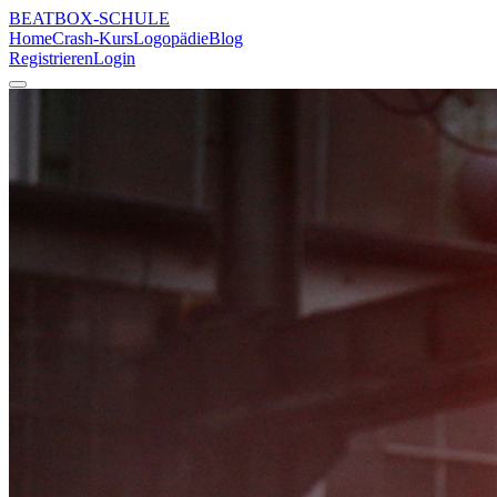
BEATBOX
-SCHULE
Home
Crash-Kurs
Logopädie
Blog
Registrieren
Login