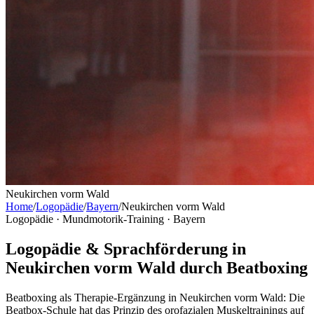
Neukirchen vorm Wald
Home
/
Logopädie
/
Bayern
/
Neukirchen vorm Wald
Logopädie · Mundmotorik-Training ·
Bayern
Logopädie & Sprachförderung in
Neukirchen vorm Wald durch Beatboxing
Beatboxing als Therapie-Ergänzung in Neukirchen vorm Wald: Die
Beatbox-Schule hat das Prinzip des orofazialen Muskeltrainings auf