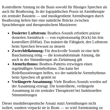
Kontrollierte Atmung ist die Basis sowohl für flüssiges Sprechen als
auch für Beatboxing. In der logopädischen Praxis ist Atemtherapie
ein zentraler Baustein — und musikgestützte Atemübungen durch
Beatboxing liefern hier eine natürliche Brücke zwischen
Sprachtherapie und therapeutischem Musizieren:
Dosierter Luftstrom:
Beatbox-Sounds erfordern präzise
dosierten Atemdruck — von explosionsartig (Kick) bis fein
kontrolliert (HiHat). Das trainiert die Fähigkeit, den Luftstrom
beim Sprechen bewusst zu steuern
Zwerchfellatmung:
Für druckvolle Sounds ist eine tiefe
Bauchatmung nötig — die kostoabdominale Atmung, die
auch in der Stimmtherapie als Zielatmung gilt
Atemrhythmus:
Beatbox-Patterns erzwingen einen
regelmäßigen Atemrhythmus. Das kann bei
Redeflussstörungen helfen, wo der natürliche Atemrhythmus
beim Sprechen oft gestört ist
Verlängerte Ausatmung:
Viele Beatbox-Sounds werden auf
der Ausatmung erzeugt. Die kontrollierte, verlängerte
Ausatmung ist ein zentrales Therapieziel bei funktionellen
Stimmstörungen
Dieser musiktherapeutische Ansatz nutzt Atemübungen nicht
isoliert, sondern verpackt sie in Beats — so wird Atemtraining zu