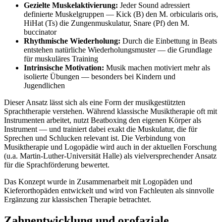
Gezielte Muskelaktivierung:
Jeder Sound adressiert
definierte Muskelgruppen — Kick (B) den M. orbicularis oris,
HiHat (Ts) die Zungenmuskulatur, Snare (Pf) den M.
buccinator
Rhythmische Wiederholung:
Durch die Einbettung in Beats
entstehen natürliche Wiederholungsmuster — die Grundlage
für muskuläres Training
Intrinsische Motivation:
Musik machen motiviert mehr als
isolierte Übungen — besonders bei Kindern und
Jugendlichen
Dieser Ansatz lässt sich als eine Form der musikgestützten
Sprachtherapie verstehen. Während klassische Musiktherapie oft mit
Instrumenten arbeitet, nutzt Beatboxing den eigenen Körper als
Instrument — und trainiert dabei exakt die Muskulatur, die für
Sprechen und Schlucken relevant ist. Die Verbindung von
Musiktherapie und Logopädie wird auch in der aktuellen Forschung
(u.a. Martin-Luther-Universität Halle) als vielversprechender Ansatz
für die Sprachförderung bewertet.
Das Konzept wurde in Zusammenarbeit mit Logopäden und
Kieferorthopäden entwickelt und wird von Fachleuten als sinnvolle
Ergänzung zur klassischen Therapie betrachtet.
Zahnentwicklung und orofaziale