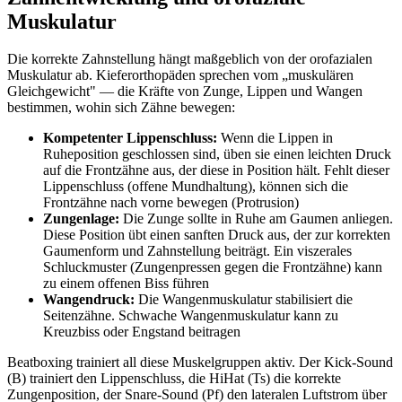
Muskulatur
Die korrekte Zahnstellung hängt maßgeblich von der orofazialen
Muskulatur ab. Kieferorthopäden sprechen vom „muskulären
Gleichgewicht" — die Kräfte von Zunge, Lippen und Wangen
bestimmen, wohin sich Zähne bewegen:
Kompetenter Lippenschluss:
Wenn die Lippen in
Ruheposition geschlossen sind, üben sie einen leichten Druck
auf die Frontzähne aus, der diese in Position hält. Fehlt dieser
Lippenschluss (offene Mundhaltung), können sich die
Frontzähne nach vorne bewegen (Protrusion)
Zungenlage:
Die Zunge sollte in Ruhe am Gaumen anliegen.
Diese Position übt einen sanften Druck aus, der zur korrekten
Gaumenform und Zahnstellung beiträgt. Ein viszerales
Schluckmuster (Zungenpressen gegen die Frontzähne) kann
zu einem offenen Biss führen
Wangendruck:
Die Wangenmuskulatur stabilisiert die
Seitenzähne. Schwache Wangenmuskulatur kann zu
Kreuzbiss oder Engstand beitragen
Beatboxing trainiert all diese Muskelgruppen aktiv. Der Kick-Sound
(B) trainiert den Lippenschluss, die HiHat (Ts) die korrekte
Zungenposition, der Snare-Sound (Pf) den lateralen Luftstrom über