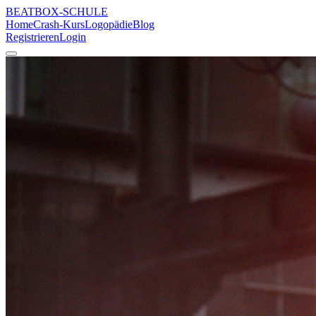
BEATBOX
-SCHULE
Home
Crash-Kurs
Logopädie
Blog
Registrieren
Login