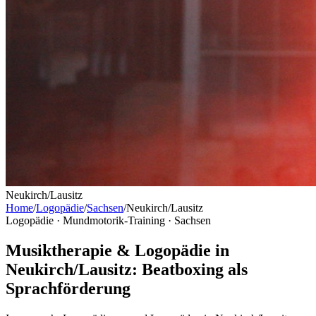
Neukirch/Lausitz
Home
/
Logopädie
/
Sachsen
/
Neukirch/Lausitz
Logopädie · Mundmotorik-Training ·
Sachsen
Musiktherapie & Logopädie in
Neukirch/Lausitz: Beatboxing als
Sprachförderung