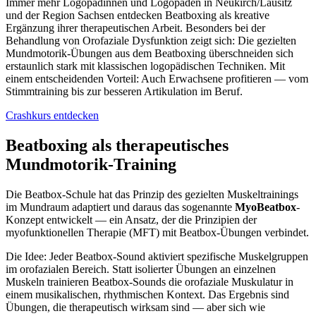
Immer mehr Logopädinnen und Logopäden in Neukirch/Lausitz
und der Region Sachsen entdecken Beatboxing als kreative
Ergänzung ihrer therapeutischen Arbeit. Besonders bei der
Behandlung von Orofaziale Dysfunktion zeigt sich: Die gezielten
Mundmotorik-Übungen aus dem Beatboxing überschneiden sich
erstaunlich stark mit klassischen logopädischen Techniken. Mit
einem entscheidenden Vorteil: Auch Erwachsene profitieren — vom
Stimmtraining bis zur besseren Artikulation im Beruf.
Crashkurs entdecken
Beatboxing als therapeutisches
Mundmotorik-Training
Die Beatbox-Schule hat das Prinzip des gezielten Muskeltrainings
im Mundraum adaptiert und daraus das sogenannte
MyoBeatbox
-
Konzept entwickelt — ein Ansatz, der die Prinzipien der
myofunktionellen Therapie (MFT) mit Beatbox-Übungen verbindet.
Die Idee: Jeder Beatbox-Sound aktiviert spezifische Muskelgruppen
im orofazialen Bereich. Statt isolierter Übungen an einzelnen
Muskeln trainieren Beatbox-Sounds die orofaziale Muskulatur in
einem musikalischen, rhythmischen Kontext. Das Ergebnis sind
Übungen, die therapeutisch wirksam sind — aber sich wie