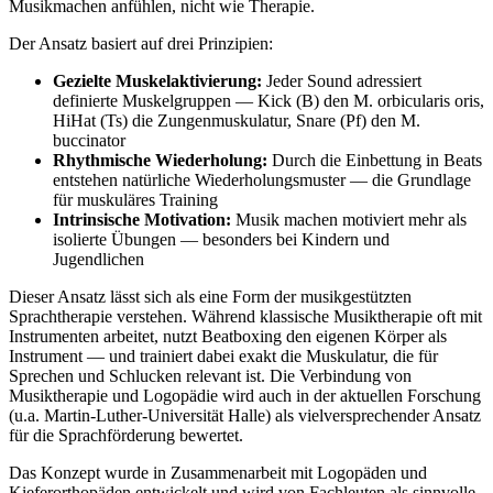
Musikmachen anfühlen, nicht wie Therapie.
Der Ansatz basiert auf drei Prinzipien:
Gezielte Muskelaktivierung:
Jeder Sound adressiert
definierte Muskelgruppen — Kick (B) den M. orbicularis oris,
HiHat (Ts) die Zungenmuskulatur, Snare (Pf) den M.
buccinator
Rhythmische Wiederholung:
Durch die Einbettung in Beats
entstehen natürliche Wiederholungsmuster — die Grundlage
für muskuläres Training
Intrinsische Motivation:
Musik machen motiviert mehr als
isolierte Übungen — besonders bei Kindern und
Jugendlichen
Dieser Ansatz lässt sich als eine Form der musikgestützten
Sprachtherapie verstehen. Während klassische Musiktherapie oft mit
Instrumenten arbeitet, nutzt Beatboxing den eigenen Körper als
Instrument — und trainiert dabei exakt die Muskulatur, die für
Sprechen und Schlucken relevant ist. Die Verbindung von
Musiktherapie und Logopädie wird auch in der aktuellen Forschung
(u.a. Martin-Luther-Universität Halle) als vielversprechender Ansatz
für die Sprachförderung bewertet.
Das Konzept wurde in Zusammenarbeit mit Logopäden und
Kieferorthopäden entwickelt und wird von Fachleuten als sinnvolle