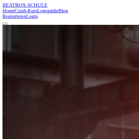
BEATBOX
-SCHULE
Home
Crash-Kurs
Logopädie
Blog
Registrieren
Login