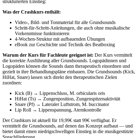
strukturierten Einstieg:
Was der Crashkurs enthält:
Video-, Bild- und Tonmaterial für alle Grundsounds
Schritt-für-Schritt-Anleitungen, die auch ohne musikalische
Vorkenntnisse funktionieren
4-Wochen-Struktur mit aufbauenden Übungen
eBook zur Geschichte und Technik des Beatboxing
Warum der Kurs für Fachleute geeignet ist:
Der Kurs vermittelt
die korrekte Ausführung aller Grundsounds. Logopädinnen und
Logopäden können die Sounds dann therapeutisch einordnen und
gezielt in ihre Behandlungspläne einbauen. Die Grundsounds (Kick,
HiHat, Snare) lassen sich direkt den therapeutischen Zielen
zuordnen:
Kick (B) → Lippenschluss, M. orbicularis oris
HiHat (Ts) → Zungenposition, Zungenspitzenaktivität
Snare (Pf) → Lateraler Luftstrom, M. buccinator
Lip Roll → Lippenspannung, Atemkontrolle
Der Crashkurs ist aktuell für 19,99€ statt 99€ verfügbar. Er
vermittelt die Grundsounds, auf denen das Konzept aufbaut — und
bietet damit einen niedrigschwelligen Einstieg in die musikgestützte
Sprachförderung.