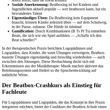
hören sofort, dass sie etwas können
Soziale Anerkennung:
Beatboxing ist bei Kindern und
Jugendlichen aktuell populär — wer beatboxen kann, hat ein
bewundertes Talent
Eigenständiges Üben:
Da Beatboxing kein Equipment
braucht, können Kinder jederzeit üben — auf dem Schulweg,
in der Pause, zuhause. Die Hürde ist minimal
Gamification:
Durch Kombinationen (B Ts Pf Ts) entstehen
Beats, die sich wie ein Spiel anfühlen — „Schaffe ich den
Beat schneller?"
In der therapeutischen Praxis berichten Logopädinnen und
Logopäden, dass Kinder, die sonst Übungen verweigern, Beatbox-
basierte Übungen eigenständig und freiwillig wiederholen — auch
zwischen den Sitzungen. Diese Beobachtung deckt sich mit
Erkenntnissen aus der Musiktherapie: Musik machen aktiviert das
Belohnungssystem und fördert so die Sprachentwicklung auf
natürliche Weise.
Der Beatbox-Crashkurs als Einstieg für
Fachleute
Für Logopädinnen und Logopäden, die das Konzept in ihre Praxis
integrieren möchten, bietet der Crashkurs der Beatbox-Schule einen