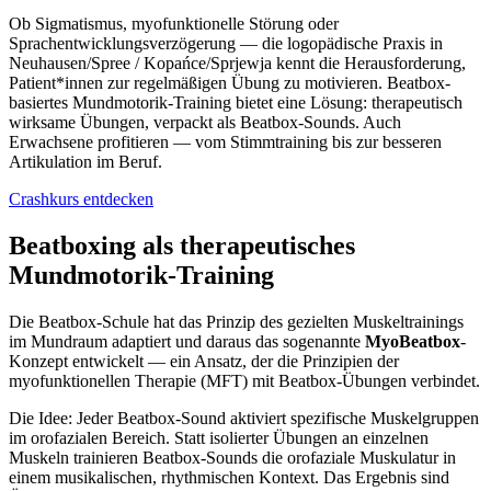
Ob Sigmatismus, myofunktionelle Störung oder
Sprachentwicklungsverzögerung — die logopädische Praxis in
Neuhausen/Spree / Kopańce/Sprjewja kennt die Herausforderung,
Patient*innen zur regelmäßigen Übung zu motivieren. Beatbox-
basiertes Mundmotorik-Training bietet eine Lösung: therapeutisch
wirksame Übungen, verpackt als Beatbox-Sounds. Auch
Erwachsene profitieren — vom Stimmtraining bis zur besseren
Artikulation im Beruf.
Crashkurs entdecken
Beatboxing als therapeutisches
Mundmotorik-Training
Die Beatbox-Schule hat das Prinzip des gezielten Muskeltrainings
im Mundraum adaptiert und daraus das sogenannte
MyoBeatbox
-
Konzept entwickelt — ein Ansatz, der die Prinzipien der
myofunktionellen Therapie (MFT) mit Beatbox-Übungen verbindet.
Die Idee: Jeder Beatbox-Sound aktiviert spezifische Muskelgruppen
im orofazialen Bereich. Statt isolierter Übungen an einzelnen
Muskeln trainieren Beatbox-Sounds die orofaziale Muskulatur in
einem musikalischen, rhythmischen Kontext. Das Ergebnis sind