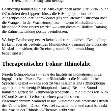
Kreuzbiss oder Engstand beitragen
Beatboxing trainiert all diese Muskelgruppen aktiv. Der Kick-Sound
(B) trainiert den Lippenschluss, die HiHat (Ts) die korrekte
Zungenposition, der Snare-Sound (Pf) den lateralen Luftstrom über
die Wangen. In der Wachstumsphase — wenn Milchzähne durch
bleibende Zähne ersetzt werden — kann dieses muskuläre Training
die Zahnentwicklung positiv beeinflussen.
Wichtig: Beatboxing ersetzt keine kieferorthopädische Behandlung.
Es kann aber als begleitendes Mundmotorik-Training die orofaziale
Muskulatur stärken, die für eine gesunde Zahnentwicklung
bedeutend ist.
Therapeutischer Fokus: Rhinolalie
Näseln (Rhinophonie) — eine der häufigsten Indikationen in der
logopädischen Praxis. Bei der Rhinolalie ist die Nasalität beim
Sprechen gestört — entweder zu viel nasaler Klang (Rhinophonia
aperta) oder zu wenig (Rhinophonia clausa). Beatbox-Sounds
trainieren gezielt die Gaumensegelkontrolle: Orale Sounds wie Kick
(B) und Snare (Pf) erfordern einen geschlossenen
Nasenrachenraum, während nasale Summtöne das bewusste Öffnen
des Velums üben. Dieser Wechsel zwischen oral und nasal ist exakt
das, was in der Rhinolalie-Therapie geübt wird.