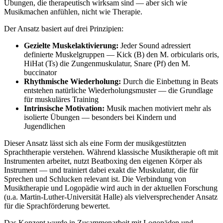
Übungen, die therapeutisch wirksam sind — aber sich wie
Musikmachen anfühlen, nicht wie Therapie.
Der Ansatz basiert auf drei Prinzipien:
Gezielte Muskelaktivierung:
Jeder Sound adressiert
definierte Muskelgruppen — Kick (B) den M. orbicularis oris,
HiHat (Ts) die Zungenmuskulatur, Snare (Pf) den M.
buccinator
Rhythmische Wiederholung:
Durch die Einbettung in Beats
entstehen natürliche Wiederholungsmuster — die Grundlage
für muskuläres Training
Intrinsische Motivation:
Musik machen motiviert mehr als
isolierte Übungen — besonders bei Kindern und
Jugendlichen
Dieser Ansatz lässt sich als eine Form der musikgestützten
Sprachtherapie verstehen. Während klassische Musiktherapie oft mit
Instrumenten arbeitet, nutzt Beatboxing den eigenen Körper als
Instrument — und trainiert dabei exakt die Muskulatur, die für
Sprechen und Schlucken relevant ist. Die Verbindung von
Musiktherapie und Logopädie wird auch in der aktuellen Forschung
(u.a. Martin-Luther-Universität Halle) als vielversprechender Ansatz
für die Sprachförderung bewertet.
Das Konzept wurde in Zusammenarbeit mit Logopäden und