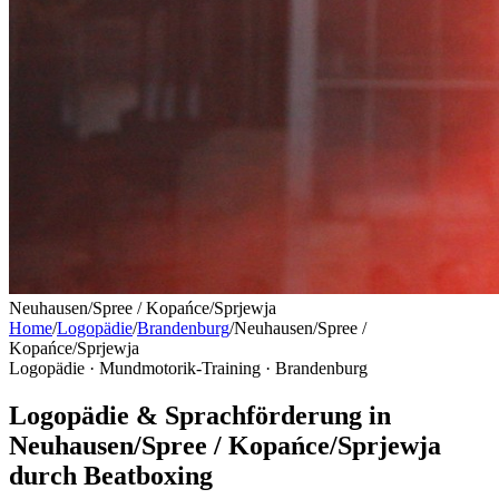
Neuhausen/Spree / Kopańce/Sprjewja
Home
/
Logopädie
/
Brandenburg
/
Neuhausen/Spree /
Kopańce/Sprjewja
Logopädie · Mundmotorik-Training ·
Brandenburg
Logopädie & Sprachförderung in
Neuhausen/Spree / Kopańce/Sprjewja
durch Beatboxing