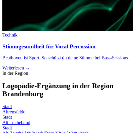
Technik
Stimmgesundheit für Vocal Percussion
Beatboxen ist Sport. So schützt du deine Stimme bei Bass-Sessions.
Weiterlesen →
In der Region
Logopädie-Ergänzung in der Region
Brandenburg
Stadt
Ahrensfelde
Stadt
Alt Tucheband
Stadt