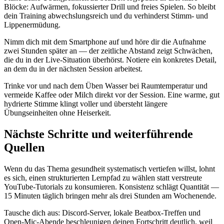
Blöcke: Aufwärmen, fokussierter Drill und freies Spielen. So bleibt
dein Training abwechslungsreich und du verhinderst Stimm- und
Lippenermüdung.
Nimm dich mit dem Smartphone auf und höre dir die Aufnahme
zwei Stunden später an — der zeitliche Abstand zeigt Schwächen,
die du in der Live-Situation überhörst. Notiere ein konkretes Detail,
an dem du in der nächsten Session arbeitest.
Trinke vor und nach dem Üben Wasser bei Raumtemperatur und
vermeide Kaffee oder Milch direkt vor der Session. Eine warme, gut
hydrierte Stimme klingt voller und übersteht längere
Übungseinheiten ohne Heiserkeit.
Nächste Schritte und weiterführende
Quellen
Wenn du das Thema gesundheit systematisch vertiefen willst, lohnt
es sich, einen strukturierten Lernpfad zu wählen statt verstreute
YouTube-Tutorials zu konsumieren. Konsistenz schlägt Quantität —
15 Minuten täglich bringen mehr als drei Stunden am Wochenende.
Tausche dich aus: Discord-Server, lokale Beatbox-Treffen und
Open-Mic-Abende beschleunigen deinen Fortschritt deutlich, weil