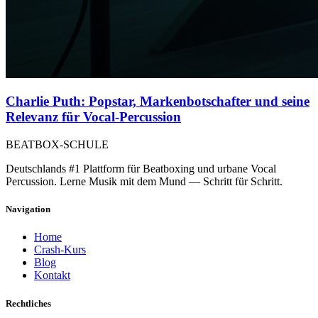
Charlie Puth: Popstar, Markenbotschafter und seine
Relevanz für Vocal-Percussion
BEATBOX
-SCHULE
Deutschlands #1 Plattform für Beatboxing und urbane Vocal
Percussion. Lerne Musik mit dem Mund — Schritt für Schritt.
Navigation
Home
Crash-Kurs
Blog
Kontakt
Rechtliches