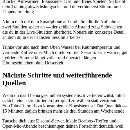
Blöcke: Aufwärmen, fokussierter Drill und freies Spielen. So bleibt
dein Training abwechslungsreich und du verhinderst Stimm- und
Lippenermüdung.
Nimm dich mit dem Smartphone auf und höre dir die Aufnahme
zwei Stunden später an — der zeitliche Abstand zeigt Schwächen,
die du in der Live-Situation überhörst. Notiere ein konkretes Detail,
an dem du in der nächsten Session arbeitest.
Trinke vor und nach dem Üben Wasser bei Raumtemperatur und
vermeide Kaffee oder Milch direkt vor der Session. Eine warme, gut
hydrierte Stimme klingt voller und übersteht längere
Übungseinheiten ohne Heiserkeit.
Nächste Schritte und weiterführende
Quellen
Wenn du das Thema gesundheit systematisch vertiefen willst, lohnt
es sich, einen strukturierten Lernpfad zu wählen statt verstreute
YouTube-Tutorials zu konsumieren. Konsistenz schlägt Quantität —
15 Minuten täglich bringen mehr als drei Stunden am Wochenende.
Tausche dich aus: Discord-Server, lokale Beatbox-Treffen und
Open-Mic-Abende beschleunigen deinen Fortschritt deutlich, weil