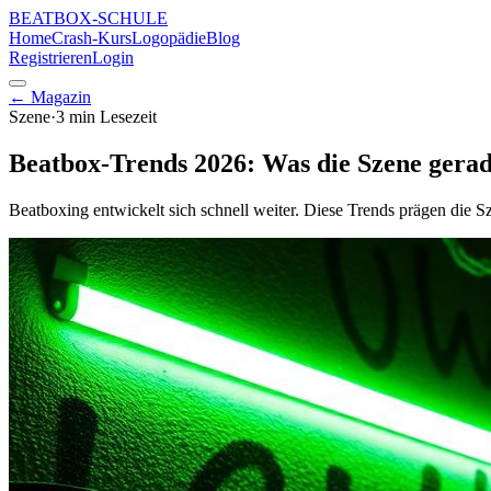
BEATBOX
-SCHULE
Home
Crash-Kurs
Logopädie
Blog
Registrieren
Login
← Magazin
Szene
·
3 min
Lesezeit
Beatbox-Trends 2026: Was die Szene gera
Beatboxing entwickelt sich schnell weiter. Diese Trends prägen die S