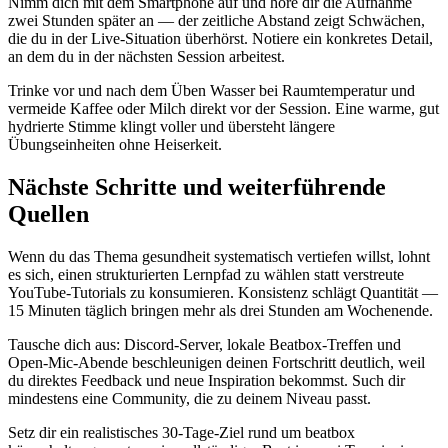
Nimm dich mit dem Smartphone auf und höre dir die Aufnahme
zwei Stunden später an — der zeitliche Abstand zeigt Schwächen,
die du in der Live-Situation überhörst. Notiere ein konkretes Detail,
an dem du in der nächsten Session arbeitest.
Trinke vor und nach dem Üben Wasser bei Raumtemperatur und
vermeide Kaffee oder Milch direkt vor der Session. Eine warme, gut
hydrierte Stimme klingt voller und übersteht längere
Übungseinheiten ohne Heiserkeit.
Nächste Schritte und weiterführende
Quellen
Wenn du das Thema gesundheit systematisch vertiefen willst, lohnt
es sich, einen strukturierten Lernpfad zu wählen statt verstreute
YouTube-Tutorials zu konsumieren. Konsistenz schlägt Quantität —
15 Minuten täglich bringen mehr als drei Stunden am Wochenende.
Tausche dich aus: Discord-Server, lokale Beatbox-Treffen und
Open-Mic-Abende beschleunigen deinen Fortschritt deutlich, weil
du direktes Feedback und neue Inspiration bekommst. Such dir
mindestens eine Community, die zu deinem Niveau passt.
Setz dir ein realistisches 30-Tage-Ziel rund um beatbox