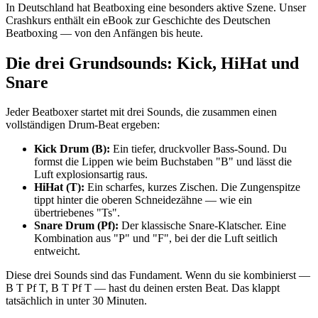
In Deutschland hat Beatboxing eine besonders aktive Szene. Unser
Crashkurs enthält ein eBook zur Geschichte des Deutschen
Beatboxing — von den Anfängen bis heute.
Die drei Grundsounds: Kick, HiHat und
Snare
Jeder Beatboxer startet mit drei Sounds, die zusammen einen
vollständigen Drum-Beat ergeben:
Kick Drum (B):
Ein tiefer, druckvoller Bass-Sound. Du
formst die Lippen wie beim Buchstaben "B" und lässt die
Luft explosionsartig raus.
HiHat (T):
Ein scharfes, kurzes Zischen. Die Zungenspitze
tippt hinter die oberen Schneidezähne — wie ein
übertriebenes "Ts".
Snare Drum (Pf):
Der klassische Snare-Klatscher. Eine
Kombination aus "P" und "F", bei der die Luft seitlich
entweicht.
Diese drei Sounds sind das Fundament. Wenn du sie kombinierst —
B T Pf T, B T Pf T — hast du deinen ersten Beat. Das klappt
tatsächlich in unter 30 Minuten.