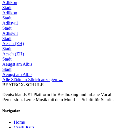
Adlikon
Stadt
Adlikon
Stadt
Adliswil
Stadt
Adliswil
Stadt
Aesch (ZH)
Stadt
Aesch (ZH)
Stadt
Aeugst am Albis
Stadt
Aeugst am Albis
Alle Städte in
Zürich
anzeigen →
BEATBOX
-SCHULE
Deutschlands #1 Plattform für Beatboxing und urbane Vocal
Percussion. Lerne Musik mit dem Mund — Schritt für Schritt.
Navigation
Home
Crash-Kurs