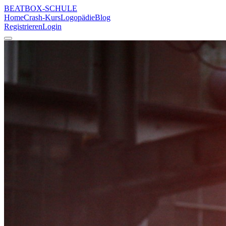
BEATBOX
-SCHULE
Home
Crash-Kurs
Logopädie
Blog
Registrieren
Login