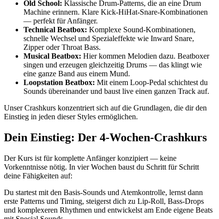
Old School:
Klassische Drum-Patterns, die an eine Drum
Machine erinnern. Klare Kick-HiHat-Snare-Kombinationen
— perfekt für Anfänger.
Technical Beatbox:
Komplexe Sound-Kombinationen,
schnelle Wechsel und Spezialeffekte wie Inward Snare,
Zipper oder Throat Bass.
Musical Beatbox:
Hier kommen Melodien dazu. Beatboxer
singen und erzeugen gleichzeitig Drums — das klingt wie
eine ganze Band aus einem Mund.
Loopstation Beatbox:
Mit einem Loop-Pedal schichtest du
Sounds übereinander und baust live einen ganzen Track auf.
Unser Crashkurs konzentriert sich auf die Grundlagen, die dir den
Einstieg in jeden dieser Styles ermöglichen.
Dein Einstieg: Der 4-Wochen-Crashkurs
Der Kurs ist für komplette Anfänger konzipiert — keine
Vorkenntnisse nötig. In vier Wochen baust du Schritt für Schritt
deine Fähigkeiten auf:
Du startest mit den Basis-Sounds und Atemkontrolle, lernst dann
erste Patterns und Timing, steigerst dich zu Lip-Roll, Bass-Drops
und komplexeren Rhythmen und entwickelst am Ende eigene Beats
mit Special Sounds.