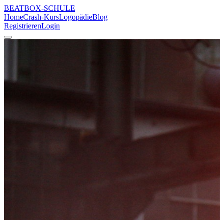
BEATBOX
-SCHULE
Home
Crash-Kurs
Logopädie
Blog
Registrieren
Login