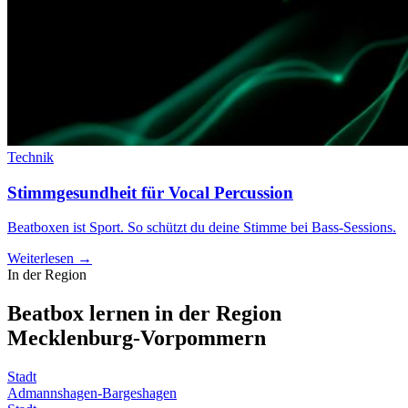
Technik
Stimmgesundheit für Vocal Percussion
Beatboxen ist Sport. So schützt du deine Stimme bei Bass-Sessions.
Weiterlesen →
In der Region
Beatbox lernen in der Region
Mecklenburg-Vorpommern
Stadt
Admannshagen-Bargeshagen