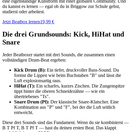
eine eigenständige Kunstform mit einer globalen Community. Und
du kannst es lernen — egal ob du in Briggow zur Schule gehst,
studierst oder arbeitest.
Jetzt Beatbox lernen
19,99 €
Die drei Grundsounds: Kick, HiHat und
Snare
Jeder Beatboxer startet mit drei Sounds, die zusammen einen
vollständigen Drum-Beat ergeben:
Kick Drum (B):
Ein tiefer, druckvoller Bass-Sound. Du
formst die Lippen wie beim Buchstaben "B" und lässt die
Luft explosionsartig raus.
HiHat (T):
Ein scharfes, kurzes Zischen. Die Zungenspitze
tippt hinter die oberen Schneidezähne — wie ein
übertriebenes "Ts".
Snare Drum (Pf):
Der klassische Snare-Klatscher. Eine
Kombination aus "P" und "F", bei der die Luft seitlich
entweicht.
Diese drei Sounds sind das Fundament. Wenn du sie kombinierst —
B T Pf T, B T Pf T — hast du deinen ersten Beat. Das klappt