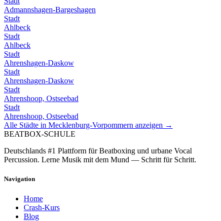
Stadt
Admannshagen-Bargeshagen
Stadt
Ahlbeck
Stadt
Ahlbeck
Stadt
Ahrenshagen-Daskow
Stadt
Ahrenshagen-Daskow
Stadt
Ahrenshoop, Ostseebad
Stadt
Ahrenshoop, Ostseebad
Alle Städte in
Mecklenburg-Vorpommern
anzeigen →
BEATBOX
-SCHULE
Deutschlands #1 Plattform für Beatboxing und urbane Vocal
Percussion. Lerne Musik mit dem Mund — Schritt für Schritt.
Navigation
Home
Crash-Kurs
Blog