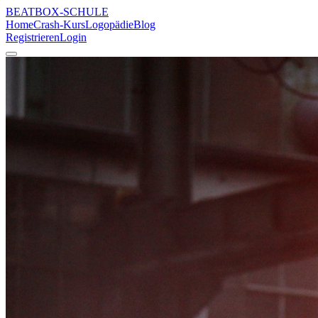
BEATBOX
-SCHULE
Home
Crash-Kurs
Logopädie
Blog
Registrieren
Login