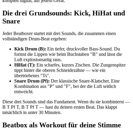
komplett digital, auf jedem Gerät.
Die drei Grundsounds: Kick, HiHat und
Snare
Jeder Beatboxer startet mit drei Sounds, die zusammen einen
vollständigen Drum-Beat ergeben:
Kick Drum (B):
Ein tiefer, druckvoller Bass-Sound. Du
formst die Lippen wie beim Buchstaben "B" und lässt die
Luft explosionsartig raus.
HiHat (T):
Ein scharfes, kurzes Zischen. Die Zungenspitze
tippt hinter die oberen Schneidezähne — wie ein
übertriebenes "Ts".
Snare Drum (Pf):
Der klassische Snare-Klatscher. Eine
Kombination aus "P" und "F", bei der die Luft seitlich
entweicht.
Diese drei Sounds sind das Fundament. Wenn du sie kombinierst —
B T Pf T, B T Pf T — hast du deinen ersten Beat. Das klappt
tatsächlich in unter 30 Minuten.
Beatbox als Workout für deine Stimme