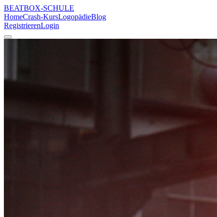
BEATBOX
-SCHULE
Home
Crash-Kurs
Logopädie
Blog
Registrieren
Login