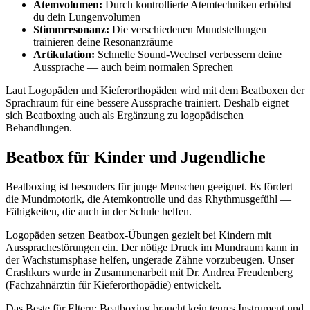
Atemvolumen:
Durch kontrollierte Atemtechniken erhöhst
du dein Lungenvolumen
Stimmresonanz:
Die verschiedenen Mundstellungen
trainieren deine Resonanzräume
Artikulation:
Schnelle Sound-Wechsel verbessern deine
Aussprache — auch beim normalen Sprechen
Laut Logopäden und Kieferorthopäden wird mit dem Beatboxen der
Sprachraum für eine bessere Aussprache trainiert. Deshalb eignet
sich Beatboxing auch als Ergänzung zu logopädischen
Behandlungen.
Beatbox für Kinder und Jugendliche
Beatboxing ist besonders für junge Menschen geeignet. Es fördert
die Mundmotorik, die Atemkontrolle und das Rhythmusgefühl —
Fähigkeiten, die auch in der Schule helfen.
Logopäden setzen Beatbox-Übungen gezielt bei Kindern mit
Aussprachestörungen ein. Der nötige Druck im Mundraum kann in
der Wachstumsphase helfen, ungerade Zähne vorzubeugen. Unser
Crashkurs wurde in Zusammenarbeit mit Dr. Andrea Freudenberg
(Fachzahnärztin für Kieferorthopädie) entwickelt.
Das Beste für Eltern: Beatboxing braucht kein teures Instrument und