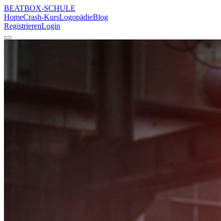
BEATBOX
-SCHULE
Home
Crash-Kurs
Logopädie
Blog
Registrieren
Login