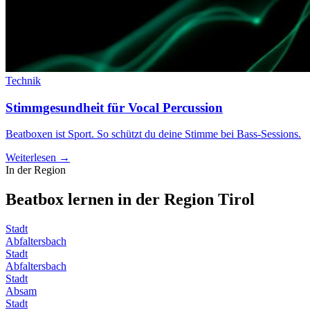
Technik
Stimmgesundheit für Vocal Percussion
Beatboxen ist Sport. So schützt du deine Stimme bei Bass-Sessions.
Weiterlesen →
In der Region
Beatbox lernen in der Region
Tirol
Stadt
Abfaltersbach
Stadt
Abfaltersbach
Stadt
Absam
Stadt