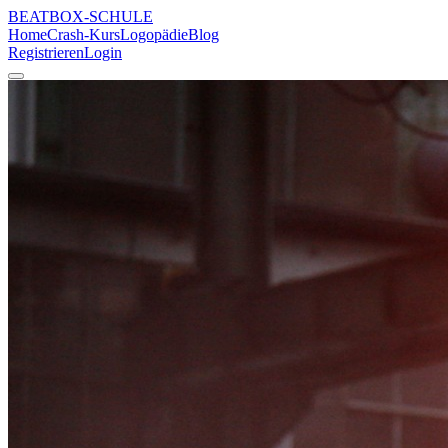
BEATBOX
-SCHULE
Home
Crash-Kurs
Logopädie
Blog
Registrieren
Login