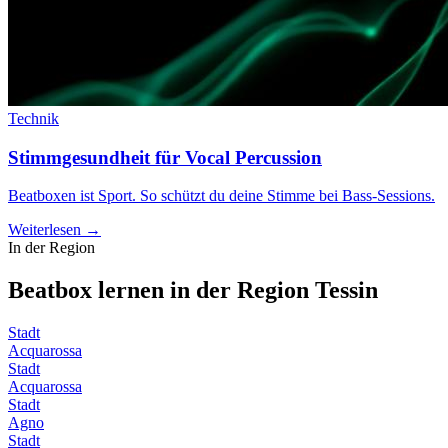
Technik
Stimmgesundheit für Vocal Percussion
Beatboxen ist Sport. So schützt du deine Stimme bei Bass-Sessions.
Weiterlesen →
In der Region
Beatbox lernen in der Region
Tessin
Stadt
Acquarossa
Stadt
Acquarossa
Stadt
Agno
Stadt