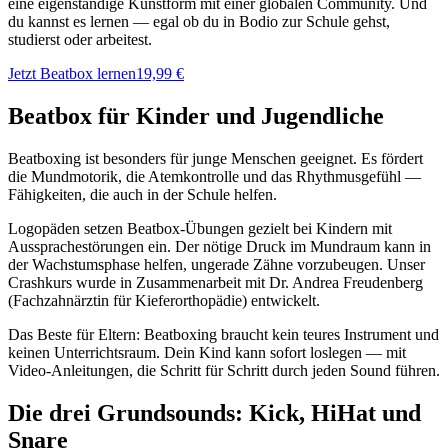
eine eigenständige Kunstform mit einer globalen Community. Und
du kannst es lernen — egal ob du in Bodio zur Schule gehst,
studierst oder arbeitest.
Jetzt Beatbox lernen
19,99 €
Beatbox für Kinder und Jugendliche
Beatboxing ist besonders für junge Menschen geeignet. Es fördert
die Mundmotorik, die Atemkontrolle und das Rhythmusgefühl —
Fähigkeiten, die auch in der Schule helfen.
Logopäden setzen Beatbox-Übungen gezielt bei Kindern mit
Aussprachestörungen ein. Der nötige Druck im Mundraum kann in
der Wachstumsphase helfen, ungerade Zähne vorzubeugen. Unser
Crashkurs wurde in Zusammenarbeit mit Dr. Andrea Freudenberg
(Fachzahnärztin für Kieferorthopädie) entwickelt.
Das Beste für Eltern: Beatboxing braucht kein teures Instrument und
keinen Unterrichtsraum. Dein Kind kann sofort loslegen — mit
Video-Anleitungen, die Schritt für Schritt durch jeden Sound führen.
Die drei Grundsounds: Kick, HiHat und
Snare