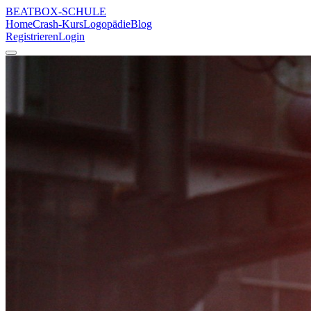
BEATBOX
-SCHULE
Home
Crash-Kurs
Logopädie
Blog
Registrieren
Login