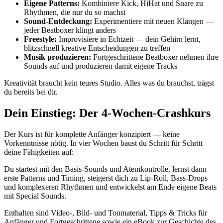
Eigene Patterns:
Kombiniere Kick, HiHat und Snare zu
Rhythmen, die nur du so machst
Sound-Entdeckung:
Experimentiere mit neuen Klängen —
jeder Beatboxer klingt anders
Freestyle:
Improvisiere in Echtzeit — dein Gehirn lernt,
blitzschnell kreative Entscheidungen zu treffen
Musik produzieren:
Fortgeschrittene Beatboxer nehmen ihre
Sounds auf und produzieren damit eigene Tracks
Kreativität braucht kein teures Studio. Alles was du brauchst, trägst
du bereits bei dir.
Dein Einstieg: Der 4-Wochen-Crashkurs
Der Kurs ist für komplette Anfänger konzipiert — keine
Vorkenntnisse nötig. In vier Wochen baust du Schritt für Schritt
deine Fähigkeiten auf:
Du startest mit den Basis-Sounds und Atemkontrolle, lernst dann
erste Patterns und Timing, steigerst dich zu Lip-Roll, Bass-Drops
und komplexeren Rhythmen und entwickelst am Ende eigene Beats
mit Special Sounds.
Enthalten sind Video-, Bild- und Tonmaterial, Tipps & Tricks für
Anfänger und Fortgeschrittene sowie ein eBook zur Geschichte des