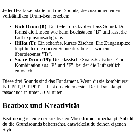
Jeder Beatboxer startet mit drei Sounds, die zusammen einen
vollständigen Drum-Beat ergeben:
Kick Drum (B):
Ein tiefer, druckvoller Bass-Sound. Du
formst die Lippen wie beim Buchstaben "B" und lässt die
Luft explosionsartig raus.
HiHat (T):
Ein scharfes, kurzes Zischen. Die Zungenspitze
tippt hinter die oberen Schneidezähne — wie ein
übertriebenes "Ts".
Snare Drum (Pf):
Der klassische Snare-Klatscher. Eine
Kombination aus "P" und "F", bei der die Luft seitlich
entweicht.
Diese drei Sounds sind das Fundament. Wenn du sie kombinierst —
B T Pf T, B T Pf T — hast du deinen ersten Beat. Das klappt
tatsächlich in unter 30 Minuten.
Beatbox und Kreativität
Beatboxing ist eine der kreativsten Musikformen überhaupt. Sobald
du die Grundsounds beherrschst, entwickelst du deinen eigenen
Style: