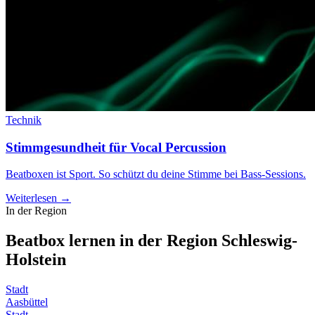
Technik
Stimmgesundheit für Vocal Percussion
Beatboxen ist Sport. So schützt du deine Stimme bei Bass-Sessions.
Weiterlesen →
In der Region
Beatbox lernen in der Region
Schleswig-
Holstein
Stadt
Aasbüttel
Stadt