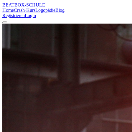
BEATBOX
-SCHULE
Home
Crash-Kurs
Logopädie
Blog
Registrieren
Login