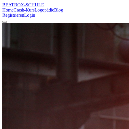
BEATBOX
-SCHULE
Home
Crash-Kurs
Logopädie
Blog
Registrieren
Login