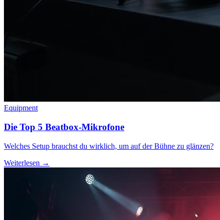
Equipment
Die Top 5 Beatbox-Mikrofone
Welches Setup brauchst du wirklich, um auf der Bühne zu glänzen?
Weiterlesen →