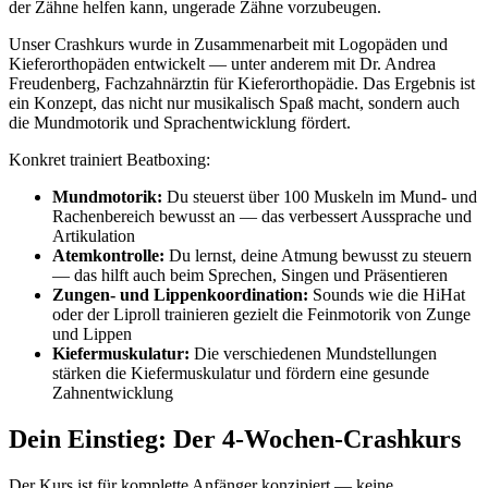
der Zähne helfen kann, ungerade Zähne vorzubeugen.
Unser Crashkurs wurde in Zusammenarbeit mit Logopäden und
Kieferorthopäden entwickelt — unter anderem mit Dr. Andrea
Freudenberg, Fachzahnärztin für Kieferorthopädie. Das Ergebnis ist
ein Konzept, das nicht nur musikalisch Spaß macht, sondern auch
die Mundmotorik und Sprachentwicklung fördert.
Konkret trainiert Beatboxing:
Mundmotorik:
Du steuerst über 100 Muskeln im Mund- und
Rachenbereich bewusst an — das verbessert Aussprache und
Artikulation
Atemkontrolle:
Du lernst, deine Atmung bewusst zu steuern
— das hilft auch beim Sprechen, Singen und Präsentieren
Zungen- und Lippenkoordination:
Sounds wie die HiHat
oder der Liproll trainieren gezielt die Feinmotorik von Zunge
und Lippen
Kiefermuskulatur:
Die verschiedenen Mundstellungen
stärken die Kiefermuskulatur und fördern eine gesunde
Zahnentwicklung
Dein Einstieg: Der 4-Wochen-Crashkurs
Der Kurs ist für komplette Anfänger konzipiert — keine