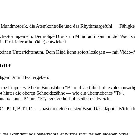
ie Mundmotorik, die Atemkontrolle und das Rhythmusgefühl — Fähigkeite
chestörungen ein. Der nötige Druck im Mundraum kann in der Wachst
 für Kieferorthopädie) entwickelt.
keinen Unterrichtsraum. Dein Kind kann sofort loslegen — mit Video-An
nare
ndigen Drum-Beat ergeben:
 die Lippen wie beim Buchstaben "B" und lässt die Luft explosionsarti
pt hinter die oberen Schneidezähne — wie ein übertriebenes "Ts".
ation aus "P" und "F", bei der die Luft seitlich entweicht.
 Pf T, B T Pf T — hast du deinen ersten Beat. Das klappt tatsächlich
u die Grundsounds beherrschst, entwickelst du deinen eigenen Style: