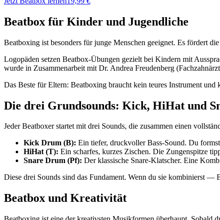
Jetzt Beatbox lernen
19,99 €
Beatbox für Kinder und Jugendliche
Beatboxing ist besonders für junge Menschen geeignet. Es fördert d
Logopäden setzen Beatbox-Übungen gezielt bei Kindern mit Ausspra
wurde in Zusammenarbeit mit Dr. Andrea Freudenberg (Fachzahnärztin
Das Beste für Eltern: Beatboxing braucht kein teures Instrument und 
Die drei Grundsounds: Kick, HiHat und S
Jeder Beatboxer startet mit drei Sounds, die zusammen einen vollstä
Kick Drum (B):
Ein tiefer, druckvoller Bass-Sound. Du formst
HiHat (T):
Ein scharfes, kurzes Zischen. Die Zungenspitze tip
Snare Drum (Pf):
Der klassische Snare-Klatscher. Eine Kombin
Diese drei Sounds sind das Fundament. Wenn du sie kombinierst — B T
Beatbox und Kreativität
Beatboxing ist eine der kreativsten Musikformen überhaupt. Sobald d