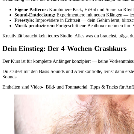
Eigene Patterns:
Kombiniere Kick, HiHat und Snare zu Rhyth
Sound-Entdeckung:
Experimentiere mit neuen Klängen — jed
Freestyle:
Improvisiere in Echtzeit — dein Gehirn lernt, blitzs
Musik produzieren:
Fortgeschrittene Beatboxer nehmen ihre 
Kreativität braucht kein teures Studio. Alles was du brauchst, trägst du 
Dein Einstieg: Der 4-Wochen-Crashkurs
Der Kurs ist für komplette Anfänger konzipiert — keine Vorkenntnisse 
Du startest mit den Basis-Sounds und Atemkontrolle, lernst dann ers
Sounds.
Enthalten sind Video-, Bild- und Tonmaterial, Tipps & Tricks für Anf