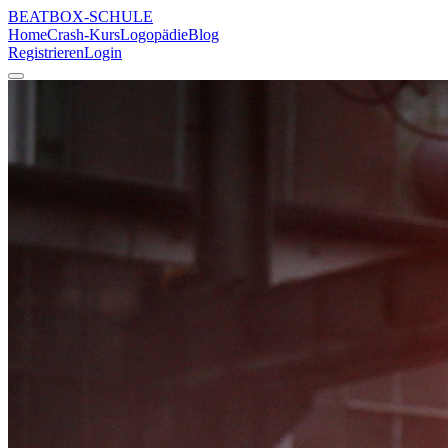
BEATBOX
-SCHULE
Home
Crash-Kurs
Logopädie
Blog
Registrieren
Login