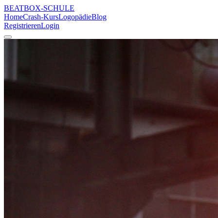
BEATBOX
-SCHULE
Home
Crash-Kurs
Logopädie
Blog
Registrieren
Login