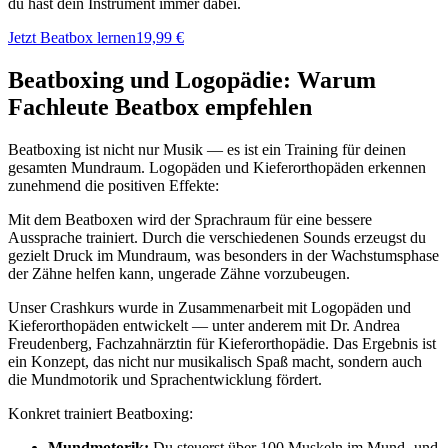
du hast dein Instrument immer dabei.
Jetzt Beatbox lernen
19,99 €
Beatboxing und Logopädie: Warum
Fachleute Beatbox empfehlen
Beatboxing ist nicht nur Musik — es ist ein Training für deinen
gesamten Mundraum. Logopäden und Kieferorthopäden erkennen
zunehmend die positiven Effekte:
Mit dem Beatboxen wird der Sprachraum für eine bessere
Aussprache trainiert. Durch die verschiedenen Sounds erzeugst du
gezielt Druck im Mundraum, was besonders in der Wachstumsphase
der Zähne helfen kann, ungerade Zähne vorzubeugen.
Unser Crashkurs wurde in Zusammenarbeit mit Logopäden und
Kieferorthopäden entwickelt — unter anderem mit Dr. Andrea
Freudenberg, Fachzahnärztin für Kieferorthopädie. Das Ergebnis ist
ein Konzept, das nicht nur musikalisch Spaß macht, sondern auch
die Mundmotorik und Sprachentwicklung fördert.
Konkret trainiert Beatboxing:
Mundmotorik:
Du steuerst über 100 Muskeln im Mund- und