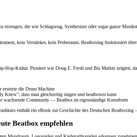
 erzeugen, die wie Schlagzeug, Synthesizer oder sogar ganze Musikstü
strument, kein Verstärker, kein Proberaum. Beatboxing funktioniert übe
ip-Hop-Kultur. Pioniere wie Doug E. Fresh und Biz Markie zeigten, da
 ersetzte die Drum Machine
ly Knew", dass man gleichzeitig singen und beatboxen kann
ine wachsende Community — Beatbox ist eigenständige Kunstform
Crashkurs enthält ein eBook zur Geschichte des Deutschen Beatboxing
ute Beatbox empfehlen
esamten Mundraum. Logopäden und Kieferorthopäden erkennen zunehmend