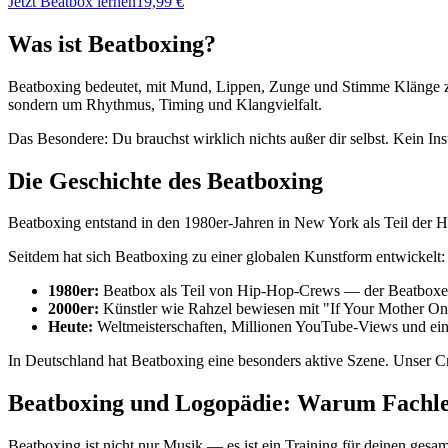
Jetzt Beatbox lernen
19,99 €
Was ist Beatboxing?
Beatboxing bedeutet, mit Mund, Lippen, Zunge und Stimme Klänge zu
sondern um Rhythmus, Timing und Klangvielfalt.
Das Besondere: Du brauchst wirklich nichts außer dir selbst. Kein In
Die Geschichte des Beatboxing
Beatboxing entstand in den 1980er-Jahren in New York als Teil der H
Seitdem hat sich Beatboxing zu einer globalen Kunstform entwickelt:
1980er:
Beatbox als Teil von Hip-Hop-Crews — der Beatboxer
2000er:
Künstler wie Rahzel bewiesen mit "If Your Mother On
Heute:
Weltmeisterschaften, Millionen YouTube-Views und e
In Deutschland hat Beatboxing eine besonders aktive Szene. Unser 
Beatboxing und Logopädie: Warum Fachle
Beatboxing ist nicht nur Musik — es ist ein Training für deinen g