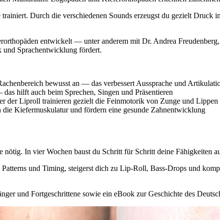
 trainiert. Durch die verschiedenen Sounds erzeugst du gezielt Druc
rthopäden entwickelt — unter anderem mit Dr. Andrea Freudenberg, Fa
k und Sprachentwicklung fördert.
achenbereich bewusst an — das verbessert Aussprache und Artikulati
 das hilft auch beim Sprechen, Singen und Präsentieren
 der Liproll trainieren gezielt die Feinmotorik von Zunge und Lippen
 die Kiefermuskulatur und fördern eine gesunde Zahnentwicklung
nötig. In vier Wochen baust du Schritt für Schritt deine Fähigkeiten au
te Patterns und Timing, steigerst dich zu Lip-Roll, Bass-Drops und ko
änger und Fortgeschrittene sowie ein eBook zur Geschichte des Deutsche