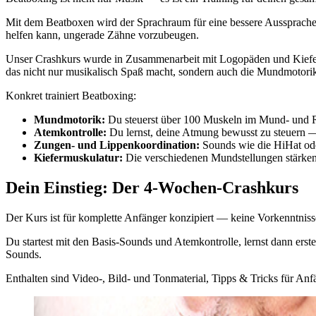
Mit dem Beatboxen wird der Sprachraum für eine bessere Aussprache
helfen kann, ungerade Zähne vorzubeugen.
Unser Crashkurs wurde in Zusammenarbeit mit Logopäden und Kiefero
das nicht nur musikalisch Spaß macht, sondern auch die Mundmotori
Konkret trainiert Beatboxing:
Mundmotorik:
Du steuerst über 100 Muskeln im Mund- und R
Atemkontrolle:
Du lernst, deine Atmung bewusst zu steuern —
Zungen- und Lippenkoordination:
Sounds wie die HiHat oder
Kiefermuskulatur:
Die verschiedenen Mundstellungen stärken
Dein Einstieg: Der 4-Wochen-Crashkurs
Der Kurs ist für komplette Anfänger konzipiert — keine Vorkenntnisse 
Du startest mit den Basis-Sounds und Atemkontrolle, lernst dann ers
Sounds.
Enthalten sind Video-, Bild- und Tonmaterial, Tipps & Tricks für Anf