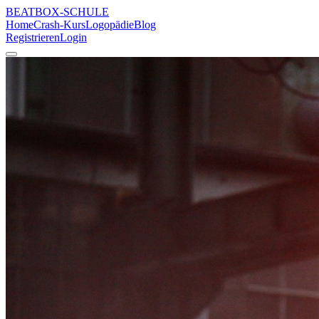
BEATBOX
-SCHULE
Home
Crash-Kurs
Logopädie
Blog
Registrieren
Login