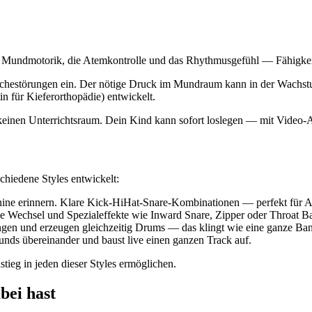
ie Mundmotorik, die Atemkontrolle und das Rhythmusgefühl — Fähigkeite
chestörungen ein. Der nötige Druck im Mundraum kann in der Wachst
 für Kieferorthopädie) entwickelt.
keinen Unterrichtsraum. Dein Kind kann sofort loslegen — mit Video-An
chiedene Styles entwickelt:
ine erinnern. Klare Kick-HiHat-Snare-Kombinationen — perfekt für A
Wechsel und Spezialeffekte wie Inward Snare, Zipper oder Throat Ba
gen und erzeugen gleichzeitig Drums — das klingt wie eine ganze Ba
nds übereinander und baust live einen ganzen Track auf.
stieg in jeden dieser Styles ermöglichen.
bei hast