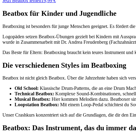
Jetzt Beatbox lernen
19,99 €
Beatbox für Kinder und Jugendliche
Beatboxing ist besonders für junge Menschen geeignet. Es fördert d
Logopäden setzen Beatbox-Übungen gezielt bei Kindern mit Ausspra
wurde in Zusammenarbeit mit Dr. Andrea Freudenberg (Fachzahnärztin
Das Beste für Eltern: Beatboxing braucht kein teures Instrument und 
Die verschiedenen Styles im Beatboxing
Beatbox ist nicht gleich Beatbox. Über die Jahrzehnte haben sich vers
Old School:
Klassische Drum-Patterns, die an eine Drum Mach
Technical Beatbox:
Komplexe Sound-Kombinationen, schnelle 
Musical Beatbox:
Hier kommen Melodien dazu. Beatboxer sin
Loopstation Beatbox:
Mit einem Loop-Pedal schichtest du Sou
Unser Crashkurs konzentriert sich auf die Grundlagen, die dir den Ein
Beatbox: Das Instrument, das du immer da