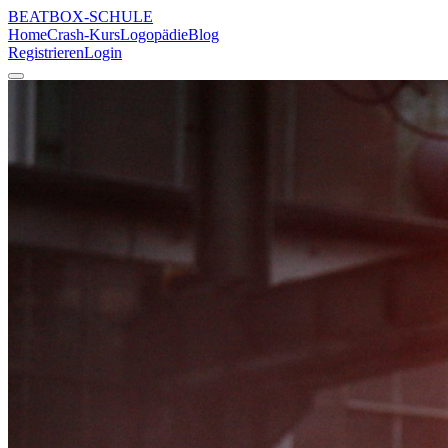
BEATBOX
-SCHULE
Home
Crash-Kurs
Logopädie
Blog
Registrieren
Login