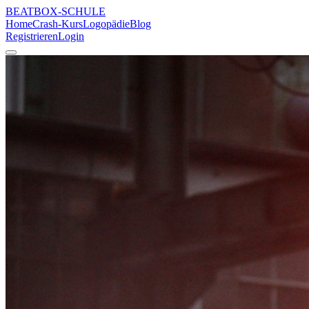
BEATBOX
-SCHULE
Home
Crash-Kurs
Logopädie
Blog
Registrieren
Login