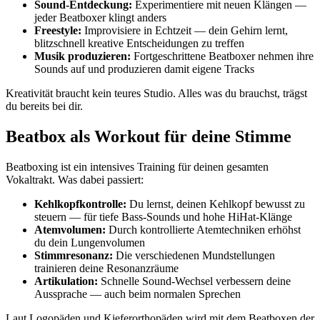
Sound-Entdeckung:
Experimentiere mit neuen Klängen —
jeder Beatboxer klingt anders
Freestyle:
Improvisiere in Echtzeit — dein Gehirn lernt,
blitzschnell kreative Entscheidungen zu treffen
Musik produzieren:
Fortgeschrittene Beatboxer nehmen ihre
Sounds auf und produzieren damit eigene Tracks
Kreativität braucht kein teures Studio. Alles was du brauchst, trägst
du bereits bei dir.
Beatbox als Workout für deine Stimme
Beatboxing ist ein intensives Training für deinen gesamten
Vokaltrakt. Was dabei passiert:
Kehlkopfkontrolle:
Du lernst, deinen Kehlkopf bewusst zu
steuern — für tiefe Bass-Sounds und hohe HiHat-Klänge
Atemvolumen:
Durch kontrollierte Atemtechniken erhöhst
du dein Lungenvolumen
Stimmresonanz:
Die verschiedenen Mundstellungen
trainieren deine Resonanzräume
Artikulation:
Schnelle Sound-Wechsel verbessern deine
Aussprache — auch beim normalen Sprechen
Laut Logopäden und Kieferorthopäden wird mit dem Beatboxen der