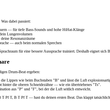
 Was dabei passiert:
euern — für tiefe Bass-Sounds und hohe HiHat-Klänge
u dein Lungenvolumen
n deine Resonanzräume
prache — auch beim normalen Sprechen
rachraum für eine bessere Aussprache trainiert. Deshalb eignet sich
nare
ndigen Drum-Beat ergeben:
 die Lippen wie beim Buchstaben "B" und lässt die Luft explosionsarti
pt hinter die oberen Schneidezähne — wie ein übertriebenes "Ts".
ation aus "P" und "F", bei der die Luft seitlich entweicht.
 Pf T, B T Pf T — hast du deinen ersten Beat. Das klappt tatsächlich