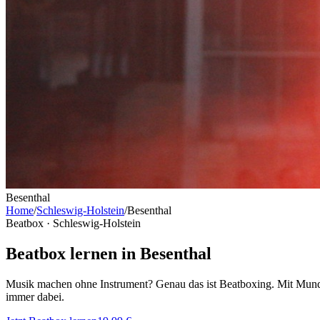
Besenthal
Home
/
Schleswig-Holstein
/
Besenthal
Beatbox ·
Schleswig-Holstein
Beatbox lernen in Besenthal
Musik machen ohne Instrument? Genau das ist Beatboxing. Mit Mund,
immer dabei.