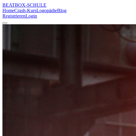
BEATBOX
-SCHULE
Home
Crash-Kurs
Logopädie
Blog
Registrieren
Login