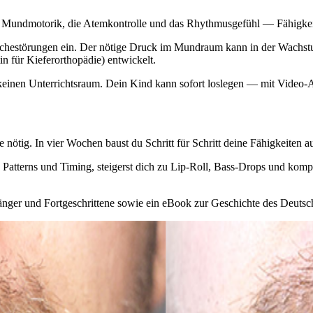
ie Mundmotorik, die Atemkontrolle und das Rhythmusgefühl — Fähigkeite
chestörungen ein. Der nötige Druck im Mundraum kann in der Wachst
 für Kieferorthopädie) entwickelt.
keinen Unterrichtsraum. Dein Kind kann sofort loslegen — mit Video-An
nötig. In vier Wochen baust du Schritt für Schritt deine Fähigkeiten au
te Patterns und Timing, steigerst dich zu Lip-Roll, Bass-Drops und ko
änger und Fortgeschrittene sowie ein eBook zur Geschichte des Deutsche