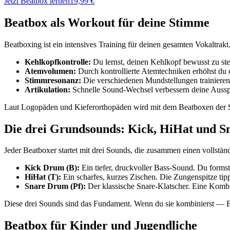
Jetzt Beatbox lernen
19,99 €
Beatbox als Workout für deine Stimme
Beatboxing ist ein intensives Training für deinen gesamten Vokaltrakt.
Kehlkopfkontrolle:
Du lernst, deinen Kehlkopf bewusst zu st
Atemvolumen:
Durch kontrollierte Atemtechniken erhöhst d
Stimmresonanz:
Die verschiedenen Mundstellungen trainiere
Artikulation:
Schnelle Sound-Wechsel verbessern deine Auss
Laut Logopäden und Kieferorthopäden wird mit dem Beatboxen der Sp
Die drei Grundsounds: Kick, HiHat und S
Jeder Beatboxer startet mit drei Sounds, die zusammen einen vollstä
Kick Drum (B):
Ein tiefer, druckvoller Bass-Sound. Du formst
HiHat (T):
Ein scharfes, kurzes Zischen. Die Zungenspitze tip
Snare Drum (Pf):
Der klassische Snare-Klatscher. Eine Kombin
Diese drei Sounds sind das Fundament. Wenn du sie kombinierst — B T
Beatbox für Kinder und Jugendliche