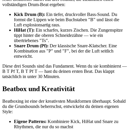
vollständigen Drum-Beat ergeben:
Kick Drum (B):
Ein tiefer, druckvoller Bass-Sound. Du
formst die Lippen wie beim Buchstaben "B" und lässt die
Luft explosionsartig raus.
HiHat (T):
Ein scharfes, kurzes Zischen. Die Zungenspitze
tippt hinter die oberen Schneidezähne — wie ein
übertriebenes "Ts".
Snare Drum (Pf):
Der klassische Snare-Klatscher. Eine
Kombination aus "P" und "F", bei der die Luft seitlich
entweicht.
Diese drei Sounds sind das Fundament. Wenn du sie kombinierst —
B T Pf T, B T Pf T — hast du deinen ersten Beat. Das klappt
tatsächlich in unter 30 Minuten.
Beatbox und Kreativität
Beatboxing ist eine der kreativsten Musikformen überhaupt. Sobald
du die Grundsounds beherrschst, entwickelst du deinen eigenen
Style:
Eigene Patterns:
Kombiniere Kick, HiHat und Snare zu
Rhythmen, die nur du so machst