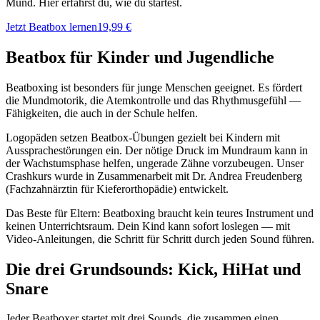
Mund. Hier erfährst du, wie du startest.
Jetzt Beatbox lernen
19,99 €
Beatbox für Kinder und Jugendliche
Beatboxing ist besonders für junge Menschen geeignet. Es fördert
die Mundmotorik, die Atemkontrolle und das Rhythmusgefühl —
Fähigkeiten, die auch in der Schule helfen.
Logopäden setzen Beatbox-Übungen gezielt bei Kindern mit
Aussprachestörungen ein. Der nötige Druck im Mundraum kann in
der Wachstumsphase helfen, ungerade Zähne vorzubeugen. Unser
Crashkurs wurde in Zusammenarbeit mit Dr. Andrea Freudenberg
(Fachzahnärztin für Kieferorthopädie) entwickelt.
Das Beste für Eltern: Beatboxing braucht kein teures Instrument und
keinen Unterrichtsraum. Dein Kind kann sofort loslegen — mit
Video-Anleitungen, die Schritt für Schritt durch jeden Sound führen.
Die drei Grundsounds: Kick, HiHat und
Snare
Jeder Beatboxer startet mit drei Sounds, die zusammen einen