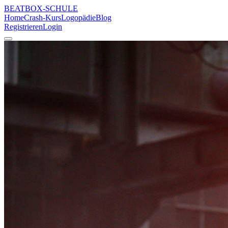
BEATBOX
-SCHULE
Home
Crash-Kurs
Logopädie
Blog
Registrieren
Login