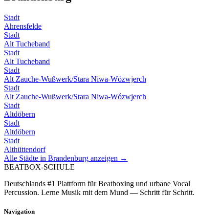
Stadt
Ahrensfelde
Stadt
Alt Tucheband
Stadt
Alt Tucheband
Stadt
Alt Zauche-Wußwerk/Stara Niwa-Wózwjerch
Stadt
Alt Zauche-Wußwerk/Stara Niwa-Wózwjerch
Stadt
Altdöbern
Stadt
Altdöbern
Stadt
Althüttendorf
Alle Städte in
Brandenburg
anzeigen →
BEATBOX
-SCHULE
Deutschlands #1 Plattform für Beatboxing und urbane Vocal
Percussion. Lerne Musik mit dem Mund — Schritt für Schritt.
Navigation