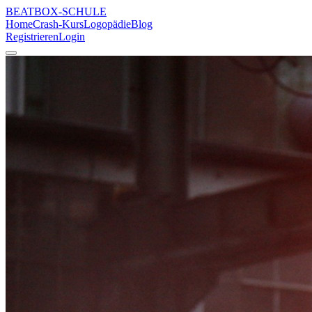
BEATBOX
-SCHULE
Home
Crash-Kurs
Logopädie
Blog
Registrieren
Login