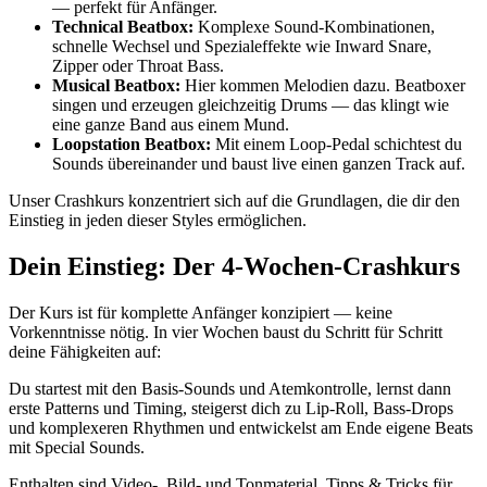
— perfekt für Anfänger.
Technical Beatbox:
Komplexe Sound-Kombinationen,
schnelle Wechsel und Spezialeffekte wie Inward Snare,
Zipper oder Throat Bass.
Musical Beatbox:
Hier kommen Melodien dazu. Beatboxer
singen und erzeugen gleichzeitig Drums — das klingt wie
eine ganze Band aus einem Mund.
Loopstation Beatbox:
Mit einem Loop-Pedal schichtest du
Sounds übereinander und baust live einen ganzen Track auf.
Unser Crashkurs konzentriert sich auf die Grundlagen, die dir den
Einstieg in jeden dieser Styles ermöglichen.
Dein Einstieg: Der 4-Wochen-Crashkurs
Der Kurs ist für komplette Anfänger konzipiert — keine
Vorkenntnisse nötig. In vier Wochen baust du Schritt für Schritt
deine Fähigkeiten auf:
Du startest mit den Basis-Sounds und Atemkontrolle, lernst dann
erste Patterns und Timing, steigerst dich zu Lip-Roll, Bass-Drops
und komplexeren Rhythmen und entwickelst am Ende eigene Beats
mit Special Sounds.
Enthalten sind Video-, Bild- und Tonmaterial, Tipps & Tricks für