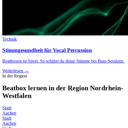
Technik
Stimmgesundheit für Vocal Percussion
Beatboxen ist Sport. So schützt du deine Stimme bei Bass-Sessions.
Weiterlesen →
In der Region
Beatbox lernen in der Region
Nordrhein-
Westfalen
Stadt
Aachen
Stadt
Aachen