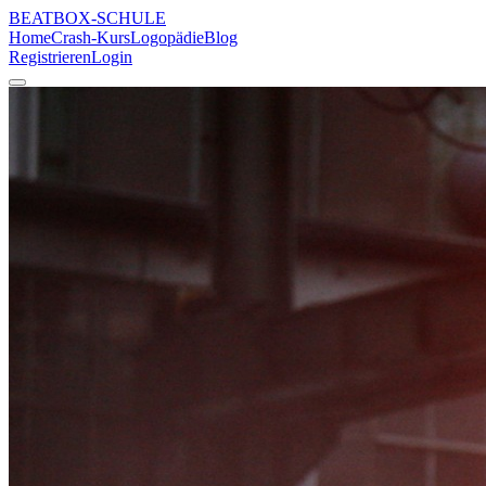
BEATBOX
-SCHULE
Home
Crash-Kurs
Logopädie
Blog
Registrieren
Login