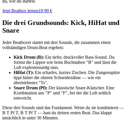
du, wie du startest.
Jetzt Beatbox lernen
19,99 €
Die drei Grundsounds: Kick, HiHat und
Snare
Jeder Beatboxer startet mit drei Sounds, die zusammen einen
vollständigen Drum-Beat ergeben:
Kick Drum (B):
Ein tiefer, druckvoller Bass-Sound. Du
formst die Lippen wie beim Buchstaben "B" und lässt die
Luft explosionsartig raus.
HiHat (T):
Ein scharfes, kurzes Zischen. Die Zungenspitze
tippt hinter die oberen Schneidezähne — wie ein
übertriebenes "Ts".
Snare Drum (Pf):
Der klassische Snare-Klatscher. Eine
Kombination aus "P" und "F", bei der die Luft seitlich
entweicht.
Diese drei Sounds sind das Fundament. Wenn du sie kombinierst —
B T Pf T, B T Pf T — hast du deinen ersten Beat. Das klappt
tatsächlich in unter 30 Minuten.