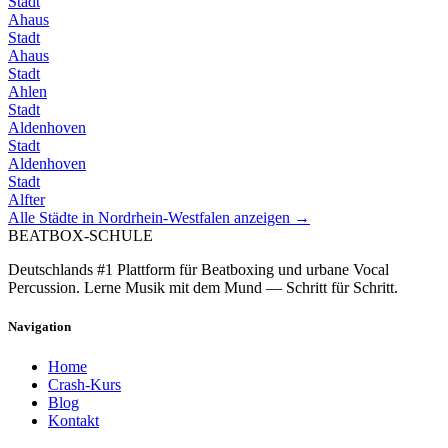
Stadt
Ahaus
Stadt
Ahaus
Stadt
Ahlen
Stadt
Aldenhoven
Stadt
Aldenhoven
Stadt
Alfter
Alle Städte in
Nordrhein-Westfalen
anzeigen →
BEATBOX
-SCHULE
Deutschlands #1 Plattform für Beatboxing und urbane Vocal
Percussion. Lerne Musik mit dem Mund — Schritt für Schritt.
Navigation
Home
Crash-Kurs
Blog
Kontakt